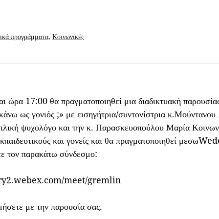
Εγγραφές μαθητών:
οδηγίες προς γονείς
ικά προγράμματα
,
Κοινωνικές
ι ώρα 17:00 θα πραγματοποιηθεί μια διαδικτυακή παρουσία
κάνω ως γονιός ;» με εισηγήτρια/συντονίστρια κ.Μούντανου 
ιλική ψυχολόγο και την κ. Παρασκευοπούλου Μαρία Κοινων
κπαιδευτικούς και γονείς και θα πραγματοποιηθεί μεσωWe
ετε τον παρακάτω σύνδεσμο:
ary2.webex.com/meet/gremlin
μήσετε με την παρουσία σας.