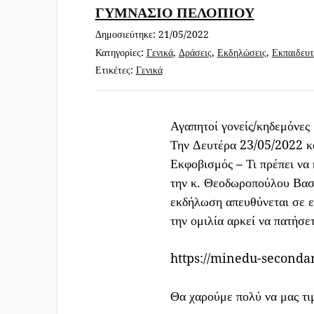
ΓΥΜΝΑΣΙΟ ΠΕΛΟΠΙΟΥ
Παραδοσιακοί χοροί
Δημοσιεύτηκε:
21/05/2022
Πρόγραμμα εορτασμού
Κατηγορίες:
Γενικά
,
Δράσεις
,
Εκδηλώσεις
,
Εκπαιδευτ
Εθνικής Επετείου της
Ετικέτες:
Γενικά
25ης Μαρτίου 1821
Πανελλήνια Σχολική
Αγαπητοί γονείς/κηδεμόνες
Ημέρα κατά της Βίας στο
Την Δευτέρα 23/05/2022 κα
Σχολείο
Εκφοβισμός – Τι πρέπει να 
την κ. Θεοδωροπούλου Βασ
8 Μαρτίου – Παγκόσμια
εκδήλωση απευθύνεται σε ε
Ημέρα της Γυναίκας
την ομιλία αρκεί να πατήσ
6 Μαρτίου 2022 – Ημέρα
https://minedu-second
κατά του σχολικού
εκφοβισμού
Θα χαρούμε πολύ να μας τι