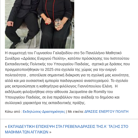
Η συμμετοχή του Γυμνασίου Γαλαξειδίου στο 5ο Πανελλήνιο Μαθητικό
Συνέδριο «Δράσεις Ενεργού Πολίτη», κατόπιν πρόσκλησης του Ινστιτούτου
Εκπαιδευτικής Πολιτικής του Υπουργείου Παιδείας, σχετικά με δράσεις που
πραγματοποιήθηκαν το 2025 στα σχολεία της χώρας για την ενεργό
πολιτειότητα , αποτέλεσε σημαντική διάκριση για τη σχολική μας κοινότητα,
αλλά και μια ουσιαστική εμπειρία παιδαγωγικού αναστοχασμού. Το σχολείο
μας εκπροσώπησε η καθηγήτρια φιλόλογος Γιαννόπουλου Ελένη. Η
εκδήλωση φιλοξενήθηκε στην αίθουσα Jacqueline de Romilly του
Υπουργείου Παιδείας, σε ένα περιβάλλον που ανέδειξε το δημόσιο και
συλλογικό χαρακτήρα της εκπαιδευτικής πράξης.
Κάτω από :
Εκδηλώσεις-Δραστηριότητες
| Με ετικέτα:
ΔΡΑΣΕΙΣ ΕΝΕΡΓΟΥ ΠΟΛΙΤΗ
«
ΕΚΠΑΙΔΕΥΤΙΚΗ ΕΠΙΣΚΕΨΗ ΣΤΑ ΓΡΕΒΕΝΑ
ΔΡΑΣΕΙΣ ΤΗΣ Α΄ ΤΑΞΗΣ ΣΤΟ
ΜΑΘΗΜΑ ΤΩΝ ΑΓΓΛΙΚΩΝ
»