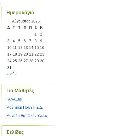
Ημερολόγιο
Αύγουστος 2026
Δ
Τ
Τ
Π
Π
Σ
Κ
1
2
3
4
5
6
7
8
9
10
11
12
13
14
15
16
17
18
19
20
21
22
23
24
25
26
27
28
29
30
31
« Ιούν
Για Μαθητές
ΓΑΛΑΞΙΔΙ
Μαθητική Πύλη Π.Σ.Δ.
Μονάδα Εφηβικής Υγείας
Σελίδες