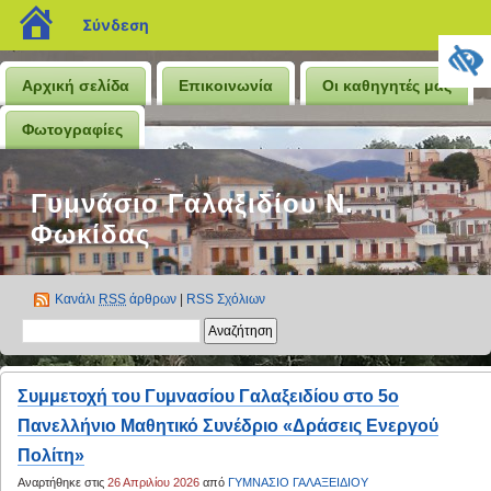
blogs.sch.gr
Σύνδεση
Αρχική σελίδα
Επικοινωνία
Οι καθηγητές μας
Φωτογραφίες
Γυμνάσιο Γαλαξιδίου Ν.
Φωκίδας
Κανάλι
RSS
άρθρων
|
RSS Σχόλιων
Συμμετοχή του Γυμνασίου Γαλαξειδίου στο 5ο
Πανελλήνιο Μαθητικό Συνέδριο «Δράσεις Ενεργού
Πολίτη»
Αναρτήθηκε στις
26 Απριλίου 2026
από
ΓΥΜΝΑΣΙΟ ΓΑΛΑΞΕΙΔΙΟΥ