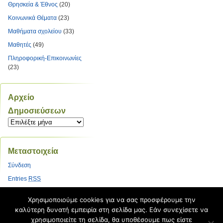
Θρησκεία & Έθνος
(20)
Κοινωνικά Θέματα
(23)
Μαθήματα σχολείου
(33)
Μαθητές
(49)
Πληροφορική-Επικοινωνίες
(23)
Αρχείο
Δημοσιεύσεων
Αρχείο
Δημοσιεύσεων
Μεταστοιχεία
Σύνδεση
Entries
RSS
Comments
RSS
Χρησιμοποιούμε cookies για να σας προσφέρουμε την
Εκπαιδευτικές Κοινότητες &
καλύτερη δυνατή εμπειρία στη σελίδα μας. Εάν συνεχίσετε να
Ιστολόγια ΠΣΔ
χρησιμοποιείτε τη σελίδα, θα υποθέσουμε πως είστε