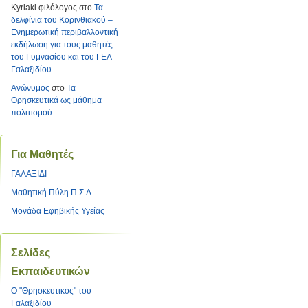
Kyriaki φιλόλογος
στο
Τα
δελφίνια του Κορινθιακού –
Ενημερωτική περιβαλλοντική
εκδήλωση για τους μαθητές
του Γυμνασίου και του ΓΕΛ
Γαλαξιδίου
Ανώνυμος
στο
Τα
Θρησκευτικά ως μάθημα
πολιτισμού
Για Μαθητές
ΓΑΛΑΞΙΔΙ
Μαθητική Πύλη Π.Σ.Δ.
Μονάδα Εφηβικής Υγείας
Σελίδες
Εκπαιδευτικών
O "Θρησκευτικός" του
Γαλαξιδίου