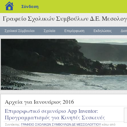
blogs.sch.gr
Σύνδεση
Γραφείο Σχολικών Συμβούλων Δ.Ε. Μεσολογ
Σχολικοί Σύμβουλοι
Σχολεία
Επιμόρφωση
Εκδηλώσεις
Δια
Αρχεία για Ιανουάριος 2016
Επιμορφωτικό σεμινάριο App Inventor:
Προγραμματισμός για Κινητές Συσκευές
Συντάκτης:
ΓΡΑΦΕΙΟ ΣΧΟΛΙΚΩΝ ΣΥΜΒΟΥΛΩΝ ΔΕ ΜΕΣΣΟΛΟΓΓΙΟΥ
κάτω από