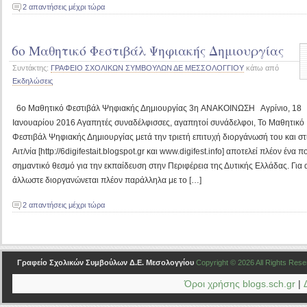
2 απαντήσεις μέχρι τώρα
6ο Μαθητικό Φεστιβάλ Ψηφιακής Δημιουργίας
Συντάκτης:
ΓΡΑΦΕΙΟ ΣΧΟΛΙΚΩΝ ΣΥΜΒΟΥΛΩΝ ΔΕ ΜΕΣΣΟΛΟΓΓΙΟΥ
κάτω από
Εκδηλώσεις
6ο Μαθητικό Φεστιβάλ Ψηφιακής Δημιουργίας 3η ΑΝΑΚΟΙΝΩΣΗ Αγρίνιο, 18
Ιανουαρίου 2016 Αγαπητές συναδέλφισσες, αγαπητοί συνάδελφοι, Το Μαθητικό
Φεστιβάλ Ψηφιακής Δημιουργίας μετά την τριετή επιτυχή διοργάνωσή του και σ
Αιτ/νία [http://6digifestait.blogspot.gr και www.digifest.info] αποτελεί πλέον ένα π
σημαντικό θεσμό για την εκπαίδευση στην Περιφέρεια της Δυτικής Ελλάδας. Για 
άλλωστε διοργανώνεται πλέον παράλληλα με το […]
2 απαντήσεις μέχρι τώρα
Γραφείο Σχολικών Συμβούλων Δ.Ε. Μεσολογγίου
Copyright © 2026 All Rights Res
Όροι χρήσης blogs.sch.gr
|