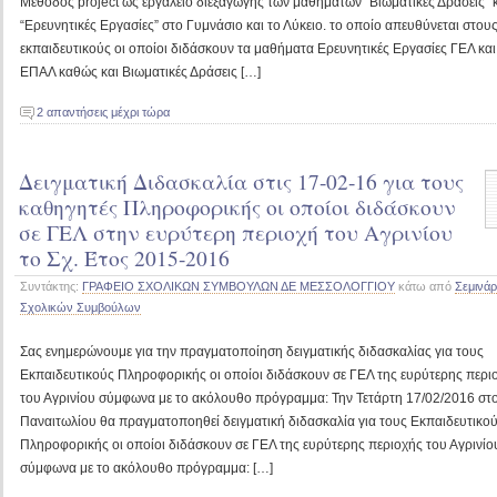
Μέθοδος project ως εργαλείο διεξαγωγής των μαθημάτων “Βιωματικές Δράσεις” 
“Ερευνητικές Εργασίες” στο Γυμνάσιο και το Λύκειο. το οποίο απευθύνεται στου
εκπαιδευτικούς οι οποίοι διδάσκουν τα μαθήματα Ερευνητικές Εργασίες ΓΕΛ και
ΕΠΑΛ καθώς και Βιωματικές Δράσεις […]
2 απαντήσεις μέχρι τώρα
Δειγματική Διδασκαλία στις 17-02-16 για τους
καθηγητές Πληροφορικής οι οποίοι διδάσκουν
σε ΓΕΛ στην ευρύτερη περιοχή του Αγρινίου
το Σχ. Έτος 2015-2016
Συντάκτης:
ΓΡΑΦΕΙΟ ΣΧΟΛΙΚΩΝ ΣΥΜΒΟΥΛΩΝ ΔΕ ΜΕΣΣΟΛΟΓΓΙΟΥ
κάτω από
Σεμινάρ
Σχολικών Συμβούλων
Σας ενημερώνουμε για την πραγματοποίηση δειγματικής διδασκαλίας για τους
Εκπαιδευτικούς Πληροφορικής οι οποίοι διδάσκουν σε ΓΕΛ της ευρύτερης περι
του Αγρινίου σύμφωνα με το ακόλουθο πρόγραμμα: Την Τετάρτη 17/02/2016 στ
Παναιτωλίου θα πραγματοποηθεί δειγματική διδασκαλία για τους Εκπαιδευτικο
Πληροφορικής οι οποίοι διδάσκουν σε ΓΕΛ της ευρύτερης περιοχής του Αγρινίο
σύμφωνα με το ακόλουθο πρόγραμμα: […]