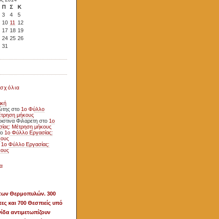
Π
Σ
Κ
3
4
5
10
11
12
17
18
19
24
25
26
31
σχόλια
ική
ώτης
στο
1ο Φύλλο
έτρηση μήκους
ιστινα Φιλαρετη
στο
1ο
ίας: Μέτρηση μήκους
το
1ο Φύλλο Εργασίας:
κους
ο
1ο Φύλλο Εργασίας:
κους
α
των Θερμοπυλών. 300
ες και 700 Θεσπιείς υπό
ίδα αντιμετωπίζουν