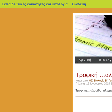
blogs.sch.gr
Εκπαιδευτικές κοινότητες και ιστολόγια
Σύνδεση
Αρχική
Βιολογ
Τροφική …αλ
Κάτω από:
02) Βιολογία Β΄ Γυ
Πέμπτη, 16 Ιανουαρίου 2014 1
Τροφική… αλυσίδα, πλέγμα,