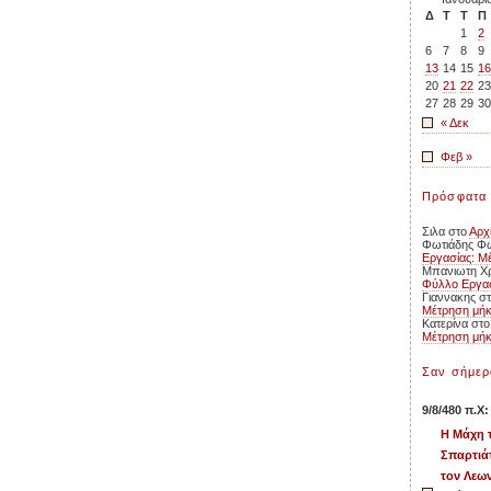
Δ
Τ
Τ
Π
1
2
6
7
8
9
13
14
15
16
20
21
22
23
27
28
29
30
« Δεκ
Φεβ »
Πρόσφατα 
Σιλα
στο
Αρχ
Φωτιάδης Φ
Εργασίας: Μ
Μπανιωτη Χρ
Φύλλο Εργασ
Γιαννακης
σ
Μέτρηση μή
Κατερίνα
στ
Μέτρηση μή
Σαν σήμερ
9/8/480 π.Χ:
Η Μάχη 
Σπαρτιάτ
τον Λεων