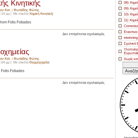
ής Κινητικής
αλυσίδα,
08) Χημεί
πλέγμα,
09) Χημεί
ίου Κατ.
|
Φωτιάδης Φώτης
πυραμίδα
:14 μμ | Με ετικέτα
Χημική Κινητική
|
10) Χημε
11) Χημεί
rom Fotis Fotiades
Comeniu
Erasmus
στο
Δεν επιτρέπεται σχολιασμός
etwinning
Θεωρία
Σχολικά Β
Χημικής
οχημείας
Υλοποίησ
Κινητικής
Ευρωπαϊ
ίου Κατ.
|
Φωτιάδης Φώτης
Χωρίς κα
:04 μμ | Με ετικέτα
Θερμοχημεία
|
Αναζήτησ
για:
Fotis Fotiades
στο
Δεν επιτρέπεται σχολιασμός
Θεωρία
Θερμοχημείας
Ιανουάρι