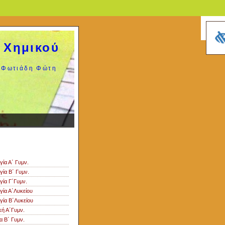
 Χημικού
Φωτιάδη Φώτη
ς
γία Α΄ Γυμν.
γία Β΄ Γυμν.
γία Γ΄Γυμν.
γία Α΄Λυκείου
γία Β΄Λυκείου
κή Α΄Γυμν.
α Β΄ Γυμν.