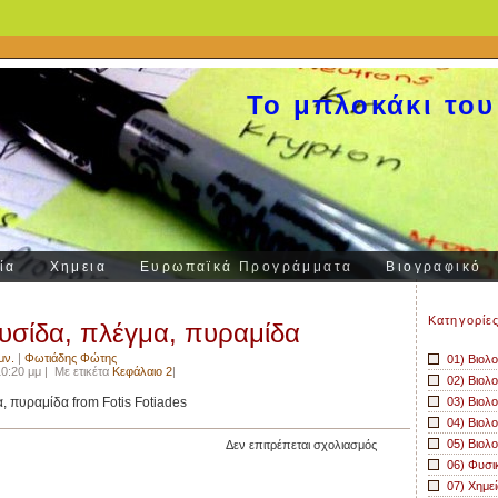
Το μπλοκάκι του
ία
Χημεια
Ευρωπαϊκά Προγράμματα
Βιογραφικό
Kατηγορίε
υσίδα, πλέγμα, πυραμίδα
μν.
|
Φωτιάδης Φώτης
01) Βιολο
0:20 μμ | Με ετικέτα
Κεφάλαιο 2
|
02) Βιολο
 πυραμίδα from Fotis Fotiades
03) Βιολο
04) Βιολο
στο
05) Βιολο
Δεν επιτρέπεται σχολιασμός
Τροφική
06) Φυσι
…
07) Χημεί