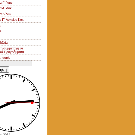
α Γ΄Γυμν.
α Α΄ Λυκ.
ία Β΄Λυκ
α Γ΄ Λυκείου Κατ.
s
+
ιβλία
η/συμμετοχή σε
κά Προγράμματα
τηγορία
η
ος 2014