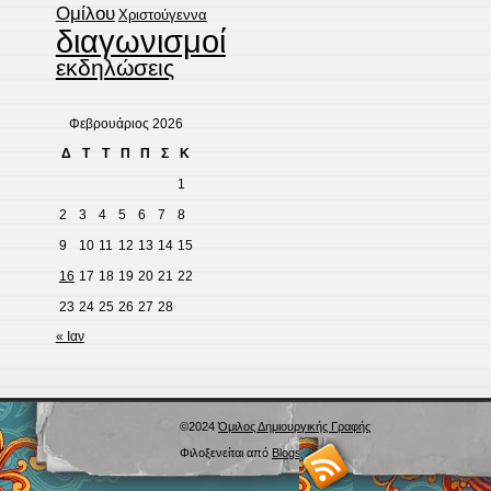
Ομίλου
Χριστούγεννα
διαγωνισμοί
εκδηλώσεις
Φεβρουάριος 2026
Δ
Τ
Τ
Π
Π
Σ
Κ
1
2
3
4
5
6
7
8
9
10
11
12
13
14
15
16
17
18
19
20
21
22
23
24
25
26
27
28
« Ιαν
©2024
Όμιλος Δημιουργικής Γραφής
Φιλοξενείται από
Blogs.sch.gr