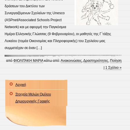
δράσεων του Δικτύου των
Συνεργαζόμενων Σχολείων της Unesco
(ASPnet/Associated Schools Project
Network) και με αφορμή την Παγκόσμια
Ημέρα Ελληνικής Γλώσσας (9 Φεβρουαρίου), οι μαθητές της Γ ́τάξης
Λυκείου (τομέα Οικονομίας και Πληροφορικής) του Σχολείου μας
συμμετείχαν σε έναν […]
από
ΦΙΟΛΙΤΑΚΗ ΜΑΡΙΑ
κάτω από:
Ανακοινώσεις
,
Δραστηριότητες
,
Ποίηση
|
1 Σχόλιο »
Αρχική
Στοιχεία Μελών Ομίλου
Δημιουργικής Γραφής