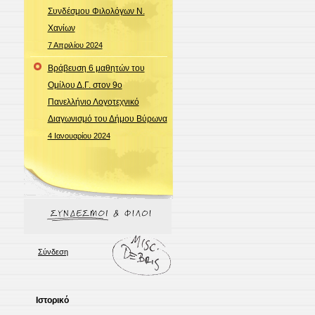
Συνδέσμου Φιλολόγων Ν.
Χανίων
7 Απριλίου 2024
Βράβευση 6 μαθητών του
Ομίλου Δ.Γ. στον 9ο
Πανελλήνιο Λογοτεχνικό
Διαγωνισμό του Δήμου Βύρωνα
4 Ιανουαρίου 2024
Σύνδεση
Ιστορικό