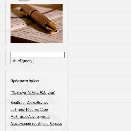
Αναζήτηση
για:
Πρόσφατα άρθρα
“Περίεργο. Μιλάμε Ελληνικά”
Βράβευση Διακριθέντων
μαθητών 10ου και 11ου
Μαθητικού Λογοτεχνικού
Διαγωνισμού του Δήμου Βύρωνα