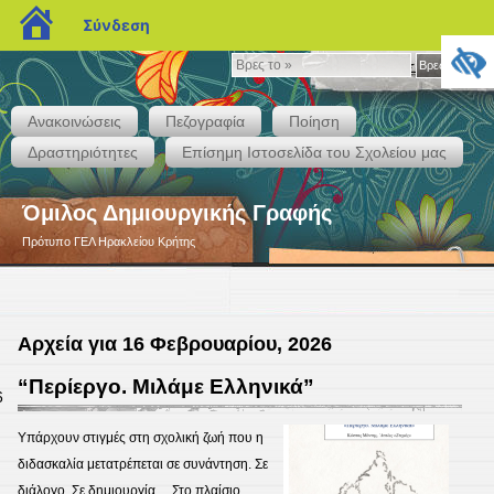
blogs.sch.gr
Σύνδεση
Βρες
Βρες το »
το
»
Ανακοινώσεις
Πεζογραφία
Ποίηση
Δραστηριότητες
Επίσημη Ιστοσελίδα του Σχολείου μας
Όμιλος Δημιουργικής Γραφής
Πρότυπο ΓΕΛ Ηρακλείου Κρήτης
Αρχεία για 16 Φεβρουαρίου, 2026
“Περίεργο. Μιλάμε Ελληνικά”
6
Υπάρχουν στιγμές στη σχολική ζωή που η
διδασκαλία μετατρέπεται σε συνάντηση. Σε
διάλογο. Σε δημιουργία… Στο πλαίσιο