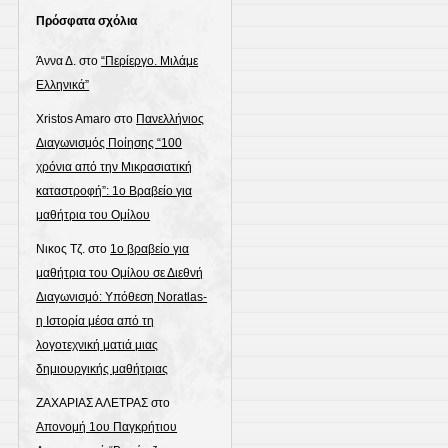
Πρόσφατα σχόλια
Άννα Δ.
στο
“Περίεργο. Μιλάμε
Ελληνικά”
Xristos Amaro
στο
Πανελλήνιος
Διαγωνισμός Ποίησης “100
χρόνια από την Μικρασιατική
καταστροφή”: 1o Βραβείο για
μαθήτρια του Ομίλου
Νικος Τζ.
στο
1ο βραβείο για
μαθήτρια του Ομίλου σε Διεθνή
Διαγωνισμό: Υπόθεση Noratlas-
η Ιστορία μέσα από τη
λογοτεχνική ματιά μιας
δημιουργικής μαθήτριας
ΖΑΧΑΡΙΑΣ ΑΛΕΤΡΑΣ
στο
Απονομή 1ου Παγκρήτιου