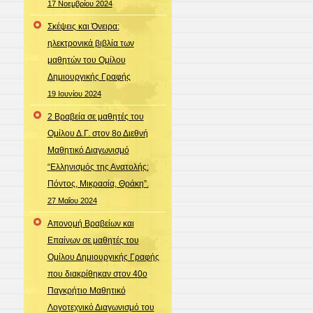
17 Νοεμβρίου 2024
Σκέψεις και Όνειρα:
ηλεκτρονικά βιβλία των
μαθητών του Ομίλου
Δημιουργικής Γραφής
19 Ιουνίου 2024
2 Βραβεία σε μαθητές του
Ομίλου Δ.Γ. στον 8ο Διεθνή
Μαθητικό Διαγωνισμό
“Ελληνισμός της Ανατολής:
Πόντος, Μικρασία, Θράκη”.
27 Μαΐου 2024
Απονομή Βραβείων και
Επαίνων σε μαθητές του
Ομίλου Δημιουργικής Γραφής
που διακρίθηκαν στον 40ο
Παγκρήτιο Μαθητικό
Λογοτεχνικό Διαγωνισμό του