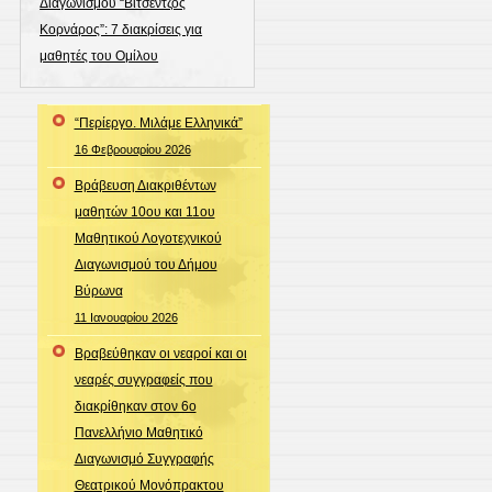
Διαγωνισμού “Βιτσέντζος
Κορνάρος”: 7 διακρίσεις για
μαθητές του Ομίλου
“Περίεργο. Μιλάμε Ελληνικά”
16 Φεβρουαρίου 2026
Βράβευση Διακριθέντων
μαθητών 10ου και 11ου
Μαθητικού Λογοτεχνικού
Διαγωνισμού του Δήμου
Βύρωνα
11 Ιανουαρίου 2026
Βραβεύθηκαν οι νεαροί και οι
νεαρές συγγραφείς που
διακρίθηκαν στον 6ο
Πανελλήνιο Μαθητικό
Διαγωνισμό Συγγραφής
Θεατρικού Μονόπρακτου