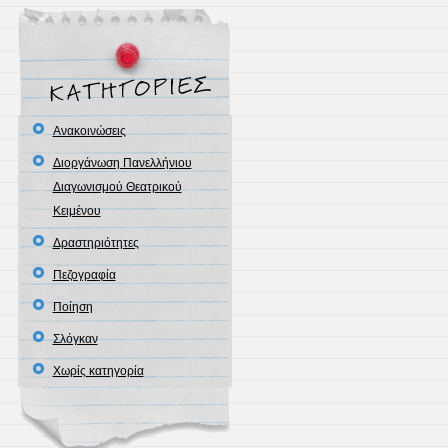
Ανακοινώσεις
Διοργάνωση Πανελλήνιου
Διαγωνισμού Θεατρικού
Κειμένου
Δραστηριότητες
Πεζογραφία
Ποίηση
Σλόγκαν
Χωρίς κατηγορία