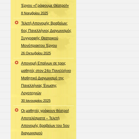
Έργου «Γράφουμε Θέατρο!»
8 Νοεμβρίου 2025
Τελετή Απονομής Βραβείων:
6ος Πανελλήνιος Διαγωνισμός
Συγγραφής Θεατρικού
Μονόπρακτου Έργου
26 Οκτωβρίου 2025
Απονομή Επαίνων σε τρεις
μαθητές στον 24ο Πανελλήνιο
Μαθητικό Διαγωνισμό της
Πανελλήνιας Ένωσης
Λογοτεχνών
30 Ιανουαρίου 2025
Οι μαθητές γράφουν θέατρο!
Aποτελέσματα – Τελετή
Απονομής βραβείων του 5ου
διαγωνισμού