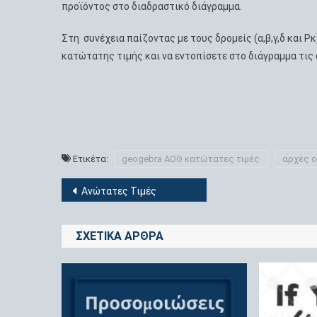
προϊόντος στο διαδραστικό διάγραμμα.
Στη συνέχεια παίζοντας με τους δρομείς (α,β,γ,δ και P
κατώτατης τιμής και να εντοπίσετε στο διάγραμμα τις
Ετικέτα:
geogebra ΑΟΘ κατώτατες τιμές
αρχές ο
Πλοήγηση
Ανώτατες Τιμές
άρθρων
ΣΧΕΤΙΚΆ ΆΡΘΡΑ