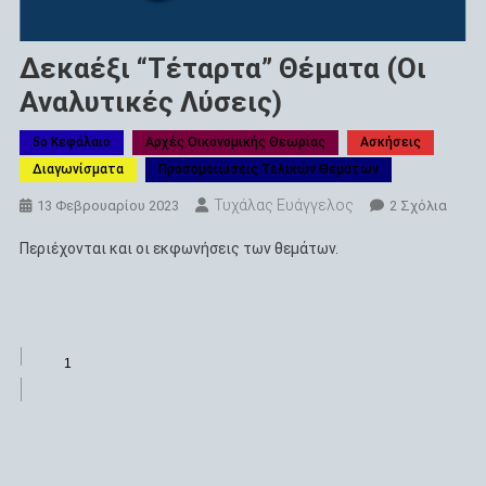
Δεκαέξι “Τέταρτα” Θέματα (Οι
Αναλυτικές Λύσεις)
5ο Κεφάλαιο
Αρχές Οικονομικής Θεωρίας
Ασκήσεις
Διαγωνίσματα
Προσομοιώσεις Τελικών Θεμάτων
Τυχάλας Ευάγγελος
Στο
13 Φεβρουαρίου 2023
2 Σχόλια
Δεκαέ
Περιέχονται και οι εκφωνήσεις των θεμάτων.
“Τέτα
Θέμα
(Οι
Αναλυ
Λύσει