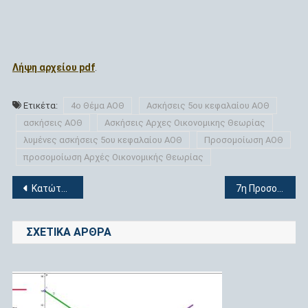
Λήψη αρχείου pdf
.
Ετικέτα:
4ο Θέμα ΑΟΘ
Ασκήσεις 5ου κεφαλαίου ΑΟΘ
ασκήσεις ΑΟΘ
Ασκήσεις Αρχες Οικονομικης Θεωρίας
λυμένες ασκήσεις 5ου κεφαλαίου ΑΟΘ
Προσομοίωση ΑΟΘ
προσομοίωση Αρχές Οικονομικής Θεωρίας
Πλοήγηση
Κατώτατες τιμές
7η Προσομοίωση θεμάτων πανελλαδικών εξετάσεων στην “Οικονομία” + Αναλυτικές Λύσεις
άρθρων
ΣΧΕΤΙΚΆ ΆΡΘΡΑ