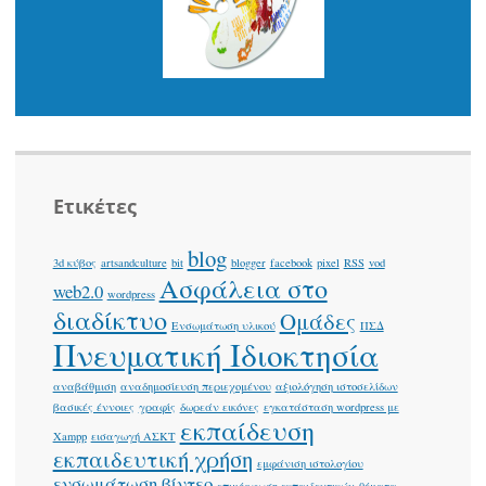
Ετικέτες
blog
3d κύβος
artsandculture
bit
blogger
facebook
pixel
RSS
vod
Ασφάλεια στο
web2.0
wordpress
διαδίκτυο
Ομάδες
Ενσωμάτωση υλικού
ΠΣΔ
Πνευματική Ιδιοκτησία
αναβάθμιση
αναδημοσίευση περιεχομένου
αξιολόγηση ιστοσελίδων
βασικές έννοιες
γραφίς
δωρεάν εικόνες
εγκατάσταση wordpress με
εκπαίδευση
Xampp
εισαγωγή ΑΣΚΤ
εκπαιδευτική χρήση
εμφάνιση ιστολογίου
ενσωμάτωση βίντεο
επιμόρφωση εκπαιδευτικών
θέματα