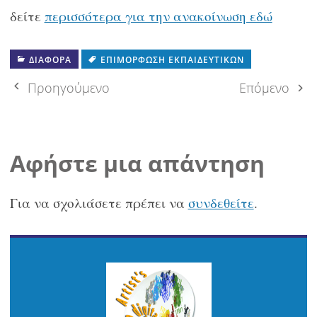
δείτε
περισσότερα για την ανακοίνωση εδώ
ΔΙΆΦΟΡΑ
ΕΠΙΜΌΡΦΩΣΗ ΕΚΠΑΙΔΕΥΤΙΚΏΝ
Πλοήγηση
Προηγούμενο
Επόμενο
δημοσιεύσεων
Αφήστε μια απάντηση
Για να σχολιάσετε πρέπει να
συνδεθείτε
.