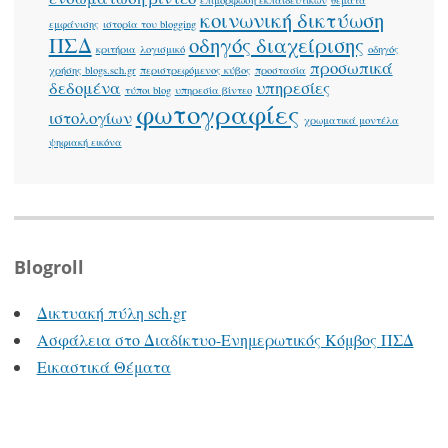
κοινωνική δικτύωση
εμφάνισης
ιστορία του blogging
ΠΣΔ
οδηγός διαχείρισης
κριτήρια
λογισμικό
οδηγός
προσωπικά
χρήσης blogs.sch.gr
περιστρεφόμενος κύβος
προστασία
δεδομένα
υπηρεσίες
τύποι blog
υπηρεσία βίντεο
φωτογραφίες
ιστολογίων
χρωματικά μοντέλα
ψηφιακή εικόνα
Blogroll
Δικτυακή πύλη sch.gr
Ασφάλεια στο Διαδίκτυο-Ενημερωτικός Κόμβος ΠΣΔ
Εικαστικά Θέματα