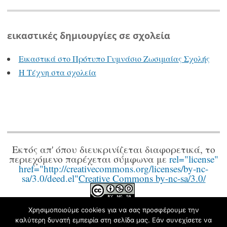
εικαστικές δημιουργίες σε σχολεία
Εικαστικά στο Πρότυπο Γυμνάσιο Ζωσιμαίας Σχολής
Η Τέχνη στα σχολεία
Εκτός απ' όπου διευκρινίζεται διαφορετικά, το
περιεχόμενο παρέχεται σύμφωνα με
rel="license"
href="http://creativecommons.org/licenses/by-nc-
sa/3.0/deed.el"
Creative Commons by-nc-sa/3.0/
.
Χρησιμοποιούμε cookies για να σας προσφέρουμε την
καλύτερη δυνατή εμπειρία στη σελίδα μας. Εάν συνεχίσετε να
Φιλοξενείται στο https://blogs.sch.gr
|
Theme: Apostrophe by