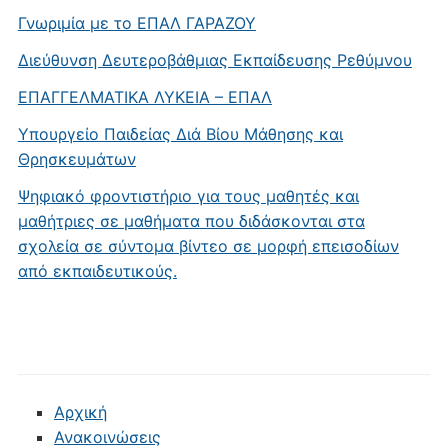
Γνωριμία με το ΕΠΑΛ ΓΑΡΑΖΟΥ
Διεύθυνση Δευτεροβάθμιας Εκπαίδευσης Ρεθύμνου
ΕΠΑΓΓΕΛΜΑΤΙΚΑ ΛΥΚΕΙΑ – ΕΠΑΛ
Υπουργείο Παιδείας Διά Βίου Μάθησης και
Θρησκευμάτων
Ψηφιακό φροντιστήριο για τους μαθητές και
μαθήτριες σε μαθήματα που διδάσκονται στα
σχολεία σε σύντομα βίντεο σε μορφή επεισοδίων
από εκπαιδευτικούς.
Αρχική
Ανακοινώσεις