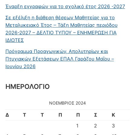
Έναρξη εγγραφών για το σχολικό έτος 2026 -2027
Σε εξέλιξη η διάθεση θέσεων Μαθητείας για το
Μεταλυκειακό Έτος – Τάξη Μαθητείας περιόδου
2026-2027 – ΔΕΛΤΙΟ ΤΥΠΟΥ – ΕΝΗΜΕΡΩΣΗ ΓΙΑ
ΙΔΙΩΤΕΣ
Πρόγραμμα Προαγωγικών, Απολυτηρίων και
Πτυχιακών Εξετάσεων ΕΠΑΛ Γαράζου Μαΐου –
Ιουνίου 2026
ΗΜΕΡΟΛΟΓΙΟ
ΝΟΈΜΒΡΙΟΣ 2024
Δ
Τ
Τ
Π
Π
Σ
Κ
1
2
3