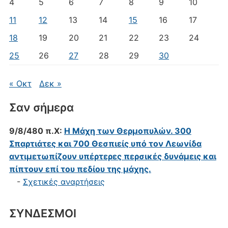
4
5
6
7
8
9
10
11
12
13
14
15
16
17
18
19
20
21
22
23
24
25
26
27
28
29
30
« Οκτ
Δεκ »
Σαν σήμερα
9/8/480 π.Χ:
Η Μάχη των Θερμοπυλών. 300
Σπαρτιάτες και 700 Θεσπιείς υπό τον Λεωνίδα
αντιμετωπίζουν υπέρτερες περσικές δυνάμεις και
πίπτουν επί του πεδίου της μάχης.
-
Σχετικές αναρτήσεις
ΣΥΝΔΕΣΜΟΙ