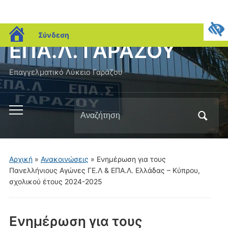
blogs.sch.gr
Σύνδεση
ΕΠΑ.Λ. ΓΑΡΑΖΟΥ
Επαγγελματικό Λύκειο Γαράζου
Αναζήτηση
Εναλλαγή
για:
του
μενού
για
Αρχική
»
Ανακοινώσεις
»
Ενημέρωση για τους
κινητά
Πανελλήνιους Αγώνες ΓΕ.Λ & ΕΠΑ.Λ. Ελλάδας – Κύπρου,
σχολικού έτους 2024-2025
Ενημέρωση για τους