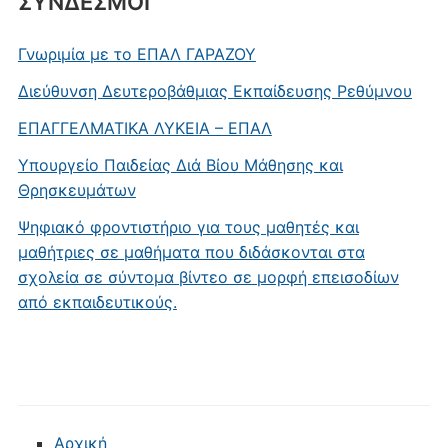
ΣΥΝΔΕΣΜΟΙ
Γνωριμία με το ΕΠΑΛ ΓΑΡΑΖΟΥ
Διεύθυνση Δευτεροβάθμιας Εκπαίδευσης Ρεθύμνου
ΕΠΑΓΓΕΛΜΑΤΙΚΑ ΛΥΚΕΙΑ – ΕΠΑΛ
Υπουργείο Παιδείας Διά Βίου Μάθησης και
Θρησκευμάτων
Ψηφιακό φροντιστήριο για τους μαθητές και
μαθήτριες σε μαθήματα που διδάσκονται στα
σχολεία σε σύντομα βίντεο σε μορφή επεισοδίων
από εκπαιδευτικούς.
Αρχική