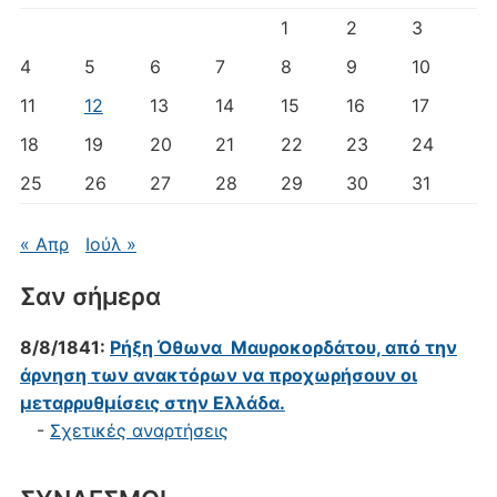
1
2
3
4
5
6
7
8
9
10
11
12
13
14
15
16
17
18
19
20
21
22
23
24
25
26
27
28
29
30
31
« Απρ
Ιούλ »
Σαν σήμερα
8/8/1841:
Ρήξη Όθωνα  Μαυροκορδάτου, από την
άρνηση των ανακτόρων να προχωρήσουν οι
μεταρρυθμίσεις στην Ελλάδα.
-
Σχετικές αναρτήσεις