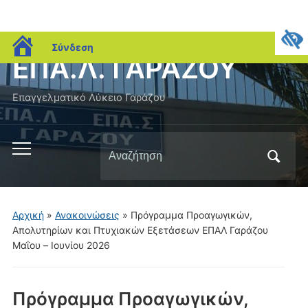
blogs.sch.gr
Σύνδεση
ΕΠΑ.Λ. ΓΑΡΑΖΟΥ
Επαγγελματικό Λύκειο Γαράζου
Αναζήτηση
Εναλλαγή
για:
του
μενού
για
Αρχική
»
Ανακοινώσεις
»
Πρόγραμμα Προαγωγικών,
κινητά
Απολυτηρίων και Πτυχιακών Εξετάσεων ΕΠΑΛ Γαράζου
Μαΐου – Ιουνίου 2026
Πρόγραμμα Προαγωγικών,