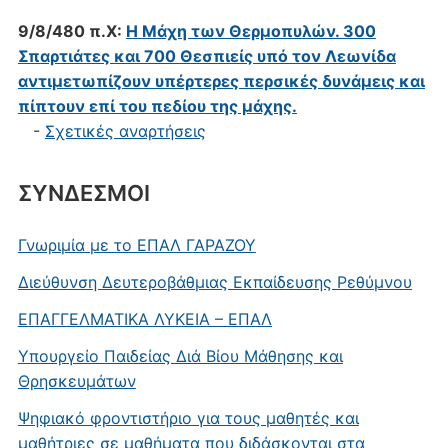
9/8/480 π.Χ:
Η Μάχη των Θερμοπυλών. 300
Σπαρτιάτες και 700 Θεσπιείς υπό τον Λεωνίδα
αντιμετωπίζουν υπέρτερες περσικές δυνάμεις και
πίπτουν επί του πεδίου της μάχης.
-
Σχετικές αναρτήσεις
ΣΥΝΔΕΣΜΟΙ
Γνωριμία με το ΕΠΑΛ ΓΑΡΑΖΟΥ
Διεύθυνση Δευτεροβάθμιας Εκπαίδευσης Ρεθύμνου
ΕΠΑΓΓΕΛΜΑΤΙΚΑ ΛΥΚΕΙΑ – ΕΠΑΛ
Υπουργείο Παιδείας Διά Βίου Μάθησης και
Θρησκευμάτων
Ψηφιακό φροντιστήριο για τους μαθητές και
μαθήτριες σε μαθήματα που διδάσκονται στα