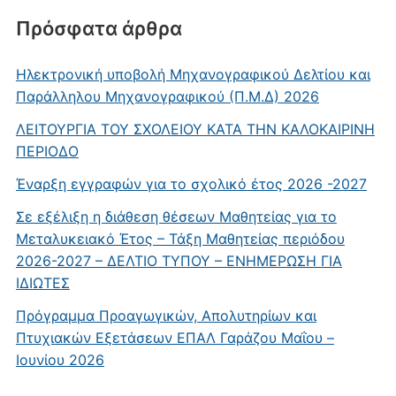
Πρόσφατα άρθρα
Ηλεκτρονική υποβολή Μηχανογραφικού Δελτίου και
Παράλληλου Μηχανογραφικού (Π.Μ.Δ) 2026
ΛΕΙΤΟΥΡΓΙΑ ΤΟΥ ΣΧΟΛΕΙΟΥ ΚΑΤΑ ΤΗΝ ΚΑΛΟΚΑΙΡΙΝΗ
ΠΕΡΙΟΔΟ
Έναρξη εγγραφών για το σχολικό έτος 2026 -2027
Σε εξέλιξη η διάθεση θέσεων Μαθητείας για το
Μεταλυκειακό Έτος – Τάξη Μαθητείας περιόδου
2026-2027 – ΔΕΛΤΙΟ ΤΥΠΟΥ – ΕΝΗΜΕΡΩΣΗ ΓΙΑ
ΙΔΙΩΤΕΣ
Πρόγραμμα Προαγωγικών, Απολυτηρίων και
Πτυχιακών Εξετάσεων ΕΠΑΛ Γαράζου Μαΐου –
Ιουνίου 2026