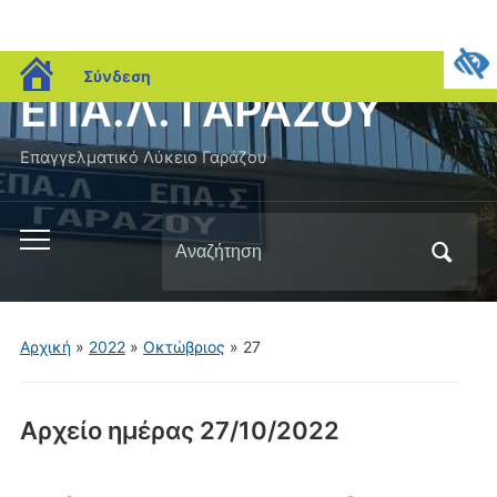
blogs.sch.gr
Σύνδεση
ΕΠΑ.Λ. ΓΑΡΑΖΟΥ
Επαγγελματικό Λύκειο Γαράζου
Αναζήτηση
Εναλλαγή
για:
του
μενού
για
Αρχική
»
2022
»
Οκτώβριος
»
27
κινητά
Αρχείο ημέρας
27/10/2022