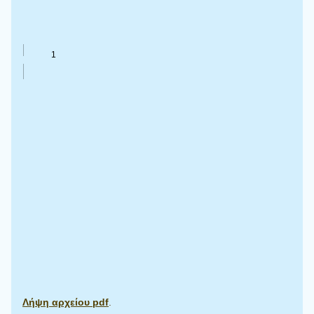
Λήψη αρχείου pdf
.