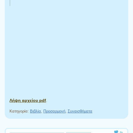
Λήψη αρχείου pdf
.
Κατηγορία:
Βιβλία
,
Προσαρμογή
,
Συναισθήματα
Πλοήγηση άρθρων