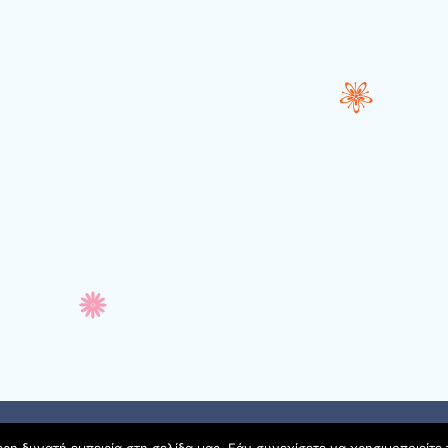
 από
Ying Zhang