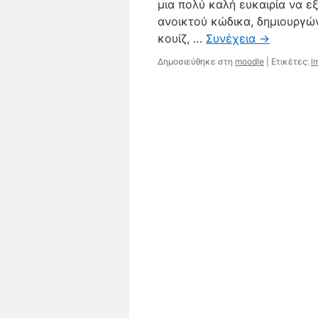
μια πολύ καλή ευκαιρία να ε
ανοικτού κώδικα, δημιουργών
κουίζ, …
Συνέχεια
→
Δημοσιεύθηκε στη
moodle
|
Ετικέτες:
l