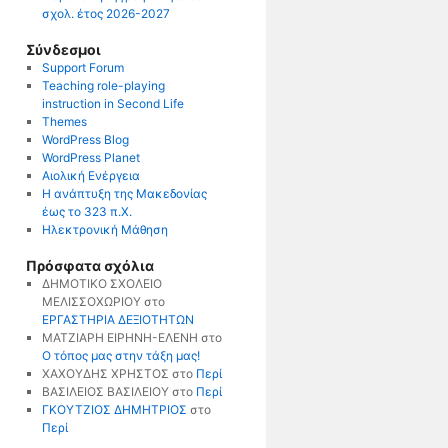
σχολ. έτος 2026-2027
Σύνδεσμοι
Support Forum
Teaching role-playing
instruction in Second Life
Themes
WordPress Blog
WordPress Planet
Αιολική Ενέργεια
Η ανάπτυξη της Μακεδονίας
έως το 323 π.Χ.
Ηλεκτρονική Μάθηση
Πρόσφατα σχόλια
ΔΗΜΟΤΙΚΟ ΣΧΟΛΕΙΟ
ΜΕΛΙΣΣΟΧΩΡΙΟΥ
στο
ΕΡΓΑΣΤΗΡΙΑ ΔΕΞΙΟΤΗΤΩΝ
ΜΑΤΖΙΑΡΗ ΕΙΡΗΝΗ-ΕΛΕΝΗ
στο
Ο τόπος μας στην τάξη μας!
ΧΑΧΟΥΔΗΣ ΧΡΗΣΤΟΣ
στο
Περί
ΒΑΣΙΛΕΙΟΣ ΒΑΣΙΛΕΙΟΥ
στο
Περί
ΓΚΟΥΤΖΙΟΣ ΔΗΜΗΤΡΙΟΣ
στο
Περί