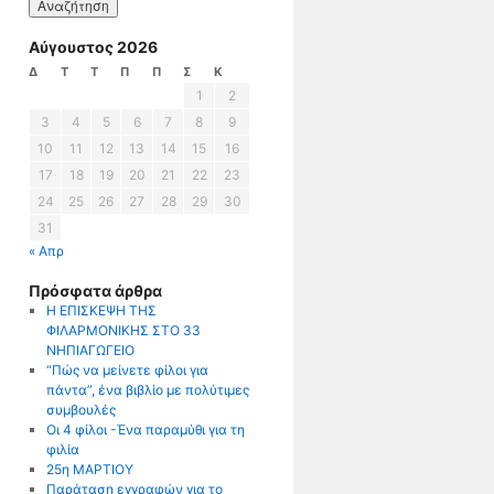
Αύγουστος 2026
Δ
Τ
Τ
Π
Π
Σ
Κ
1
2
3
4
5
6
7
8
9
10
11
12
13
14
15
16
17
18
19
20
21
22
23
24
25
26
27
28
29
30
31
« Απρ
Πρόσφατα άρθρα
Η ΕΠΙΣΚΕΨΗ ΤΗΣ
ΦΙΛΑΡΜΟΝΙΚΗΣ ΣΤΟ 33
ΝΗΠΙΑΓΩΓΕΙΟ
“Πώς να μείνετε φίλοι για
πάντα”, ένα βιβλίο με πολύτιμες
συμβουλές
Οι 4 φίλοι -Ένα παραμύθι για τη
φιλία
25η ΜΑΡΤΙΟΥ
Παράταση εγγραφών για το