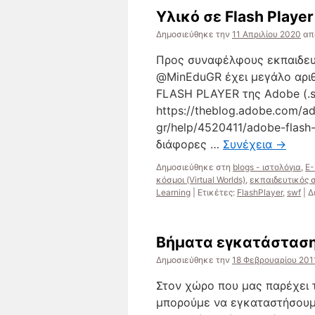
Υλικό σε Flash Player
Δημοσιεύθηκε την
11 Απριλίου 2020
απ
Προς συναφέλφους εκπαιδευτ
@MinEduGR έχει μεγάλο αριθ
FLASH PLAYER της Adobe (.sw
https://theblog.adobe.com/ad
gr/help/4520411/adobe-flas
διάφορες …
Συνέχεια
→
Δημοσιεύθηκε στη
blogs - ιστολόγια
,
E-
κόσμοι (Virtual Worlds)
,
εκπαιδευτικός 
Learning
|
Ετικέτες:
FlashPlayer
,
swf
|
Δ
Βήματα εγκατάστασης
Δημοσιεύθηκε την
18 Φεβρουαρίου 201
Στον χώρο που μας παρέχει τ
μπορούμε να εγκαταστήσουμε