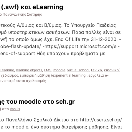
 (.swf) και eLearning
ό
Παναγιωτίδης Σωτήρης
ικούς Α/θμιας και Β/θμιας. Το Υπουργείο Παιδείας
μό υποστηρικτικών ασκήσεων. Πάρα πολλές είναι σε
f) το οποίο όμως έχει End Of Life την 31-12-2020. -
obe-flash-update/ -https://support.microsoft.com/el-
h-end-of-support Ηδη υπάρχουν προβλήματα με
Learning
,
learning objects
,
LMS
,
moodle
,
virtual school
,
Γενικά
,
εικονικοί
σχεδιασμός
,
εμπειρική μάθηση (experiential learning)
,
εργαλεία e-
στο
εν επιτρέπεται σχολιασμός
Υλικό
σε
Flash
 του moodle στο sch.gr
Player
(.swf)
1
από
Vasilis
και
eLearning
ο Πανελλήνιο Σχολικό Δίκτυο στο http://users.sch.gr/
 το moodle, ένα σύστημα διαχείρισης μάθησης. Είναι