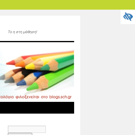
To η στη μάθηση!