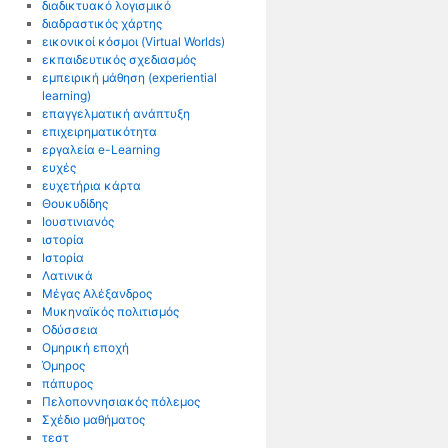
διαδικτυακό λογισμικό
διαδραστικός χάρτης
εικονικοί κόσμοι (Virtual Worlds)
εκπαιδευτικός σχεδιασμός
εμπειρική μάθηση (experiential
learning)
επαγγελματική ανάπτυξη
επιχειρηματικότητα
εργαλεία e-Learning
ευχές
ευχετήρια κάρτα
Θουκυδίδης
Ιουστινιανός
ιστορία
Ιστορία
Λατινικά
Μέγας Αλέξανδρος
Μυκηναϊκός πολιτισμός
Οδύσσεια
Ομηρική εποχή
Όμηρος
πάπυρος
Πελοποννησιακός πόλεμος
Σχέδιο μαθήματος
τεστ