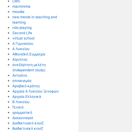
LMS
machinima
moodle
new trends in teaching and
learning
role playing
Second Life
virtual school
Α Γυμνασίου
Α Λυκείου
Αθηναϊκή Συμμαχία
Αίγυπτος
ανεξάρτητη μελέτη
(independent study)
Αντιγόνη
αποικισμός
Αραβικό κράτος
Αρχαία Α Λυκείου Ξενοφών
Αρχαία Ελληνικά
Β Λυκείου
Γενικά
γραμματική
Διαγωνισμοί
Διαδικτυακό κουίζ
διαδικτυακό κουίζ