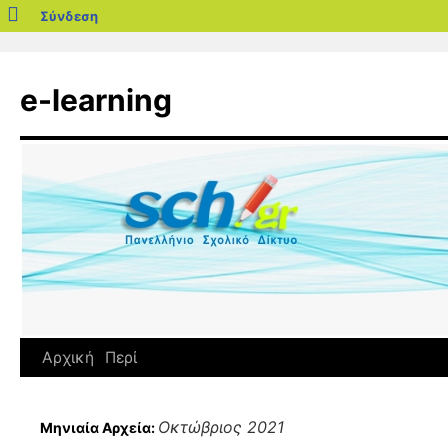
blogs.sch.gr
Σύνδεση
Μετάβαση
σε
e-learning
περιεχόμενο
Αρχική
Περί
Οκτώβριος 2021
Μηνιαία Αρχεία: