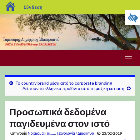
blogs.sch.gr
Σύνδεση
Εναλ
πλοή
Το country brand μέσα από το corporate branding
Λείπουν τα ελληνικά προϊόντα από τη μαζική εστίαση
Προσωπικά δεδομένα
παγιδευμένα στον ιστό
Κατηγορία
Νοιάζομαι Για.....
,
Τεχνολογία / Διαδίκτυο
23/02/2019