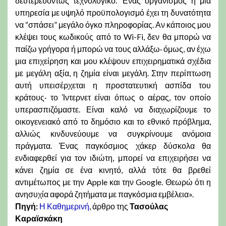
δευτερευόντως τεχνολογικό. Ένας οργανισμός ή μια
υπηρεσία με υψηλό προϋπολογισμό έχει τη δυνατότητα
να “σπάσει” μεγάλο όγκο πληροφορίας. Αν κάποιος μου
κλέψει τους κωδικούς από το Wi-Fi, δεν θα μπορώ να
παίζω γρήγορα ή μπορώ να τους αλλάξω· όμως, αν έχω
μια επιχείρηση και μου κλέψουν επιχειρηματικά σχέδια
με μεγάλη αξία, η ζημία είναι μεγάλη. Στην περίπτωση
αυτή υπεισέρχεται η προστατευτική ασπίδα του
κράτους· το Ίντερνετ είναι όπως ο αέρας, τον οποίο
υπερασπιζόμαστε. Είναι καλό να διαχωρίζουμε το
οικογενειακό από το δημόσιο και το εθνικό πρόβλημα,
αλλιώς κινδυνεύουμε να συγκρίνουμε ανόμοια
πράγματα. Ένας παγκόσμιος χάκερ δύσκολα θα
ενδιαφερθεί για τον ιδιώτη, μπορεί να επιχειρήσει να
κάνει ζημία σε ένα κινητό, αλλά τότε θα βρεθεί
αντιμέτωπος με την Apple και την Google. Θεωρώ ότι η
ανησυχία αφορά ζητήματα με παγκόσμια εμβέλεια».
Πηγή:
Η Καθημερινή
, άρθρο της
Τασούλας
Καραϊσκάκη