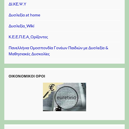
ΔΙ.ΚΕ.Ψ.Υ
Δυσλεξία at home
Δυσλεξία_Wiki
Κ.Ε.Ε.Π.Ε.Α_Ορίζοντες
Πανελλήνια Ομοσπονδία Γονέων Παιδιών με Δυσλεξία &
Μαθησιακές Δυσκολίες
ΟΙΚΟΝΟΜΙΚΟΊ ΌΡΟΙ