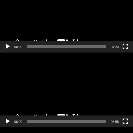
00:00
04:24
Πρόγραμμα
Αναπαραγωγής
Βίντεο
00:00
08:55
Πρόγραμμα