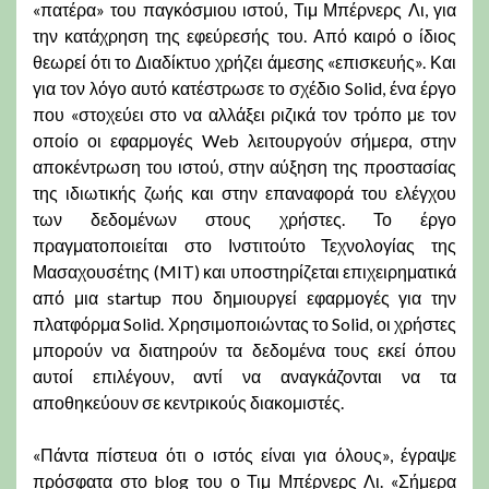
«πατέρα» του παγκόσμιου ιστού, Τιμ Μπέρνερς Λι, για
την κατάχρηση της εφεύρεσής του. Από καιρό ο ίδιος
θεωρεί ότι το Διαδίκτυο χρήζει άμεσης «επισκευής». Και
για τον λόγο αυτό κατέστρωσε το σχέδιο Solid, ένα έργο
που «στοχεύει στο να αλλάξει ριζικά τον τρόπο με τον
οποίο οι εφαρμογές Web λειτουργούν σήμερα, στην
αποκέντρωση του ιστού, στην αύξηση της προστασίας
της ιδιωτικής ζωής και στην επαναφορά του ελέγχου
των δεδομένων στους χρήστες. Το έργο
πραγματοποιείται στο Ινστιτούτο Τεχνολογίας της
Μασαχουσέτης (MIT) και υποστηρίζεται επιχειρηματικά
από μια startup που δημιουργεί εφαρμογές για την
πλατφόρμα Solid. Χρησιμοποιώντας το Solid, οι χρήστες
μπορούν να διατηρούν τα δεδομένα τους εκεί όπου
αυτοί επιλέγουν, αντί να αναγκάζονται να τα
αποθηκεύουν σε κεντρικούς διακομιστές.
«Πάντα πίστευα ότι ο ιστός είναι για όλους», έγραψε
πρόσφατα στο blog του ο Τιμ Μπέρνερς Λι. «Σήμερα