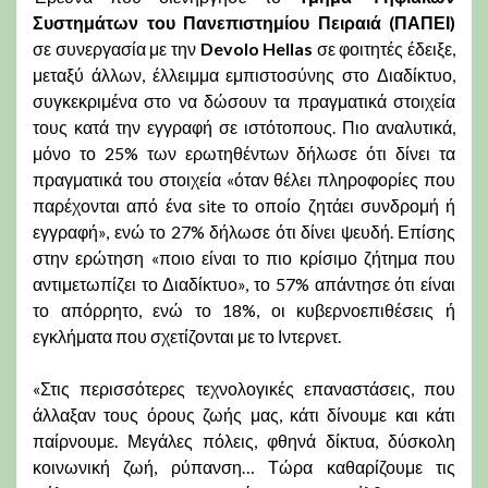
Συστημάτων του Πανεπιστημίου Πειραιά (ΠΑΠΕΙ)
σε συνεργασία με την
Devolo Hellas
σε φοιτητές έδειξε,
μεταξύ άλλων, έλλειμμα εμπιστοσύνης στο Διαδίκτυο,
συγκεκριμένα στο να δώσουν τα πραγματικά στοιχεία
τους κατά την εγγραφή σε ιστότοπους. Πιο αναλυτικά,
μόνο το 25% των ερωτηθέντων δήλωσε ότι δίνει τα
πραγματικά του στοιχεία «όταν θέλει πληροφορίες που
παρέχονται από ένα site το οποίο ζητάει συνδρομή ή
εγγραφή», ενώ το 27% δήλωσε ότι δίνει ψευδή. Επίσης
στην ερώτηση «ποιο είναι το πιο κρίσιμο ζήτημα που
αντιμετωπίζει το Διαδίκτυο», το 57% απάντησε ότι είναι
το απόρρητο, ενώ το 18%, οι κυβερνοεπιθέσεις ή
εγκλήματα που σχετίζονται με το Ιντερνετ.
«Στις περισσότερες τεχνολογικές επαναστάσεις, που
άλλαξαν τους όρους ζωής μας, κάτι δίνουμε και κάτι
παίρνουμε. Μεγάλες πόλεις, φθηνά δίκτυα, δύσκολη
κοινωνική ζωή, ρύπανση… Τώρα καθαρίζουμε τις