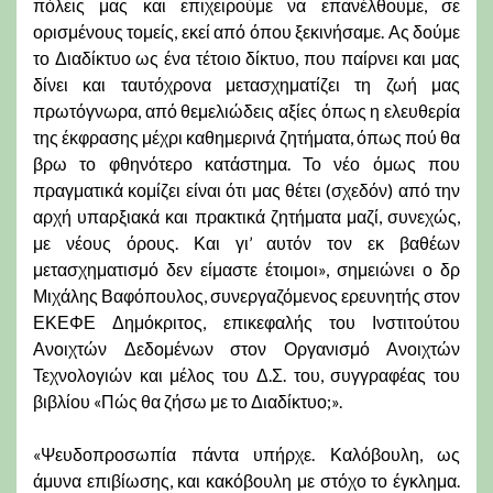
πόλεις μας και επιχειρούμε να επανέλθουμε, σε
ορισμένους τομείς, εκεί από όπου ξεκινήσαμε. Ας δούμε
το Διαδίκτυο ως ένα τέτοιο δίκτυο, που παίρνει και μας
δίνει και ταυτόχρονα μετασχηματίζει τη ζωή μας
πρωτόγνωρα, από θεμελιώδεις αξίες όπως η ελευθερία
της έκφρασης μέχρι καθημερινά ζητήματα, όπως πού θα
βρω το φθηνότερο κατάστημα. Το νέο όμως που
πραγματικά κομίζει είναι ότι μας θέτει (σχεδόν) από την
αρχή υπαρξιακά και πρακτικά ζητήματα μαζί, συνεχώς,
με νέους όρους. Και γι’ αυτόν τον εκ βαθέων
μετασχηματισμό δεν είμαστε έτοιμοι», σημειώνει ο δρ
Μιχάλης Βαφόπουλος, συνεργαζόμενος ερευνητής στον
ΕΚΕΦΕ Δημόκριτος, επικεφαλής του Ινστιτούτου
Ανοιχτών Δεδομένων στον Οργανισμό Ανοιχτών
Τεχνολογιών και μέλος του Δ.Σ. του, συγγραφέας του
βιβλίου «Πώς θα ζήσω με το Διαδίκτυο;».
«Ψευδοπροσωπία πάντα υπήρχε. Καλόβουλη, ως
άμυνα επιβίωσης, και κακόβουλη με στόχο το έγκλημα.