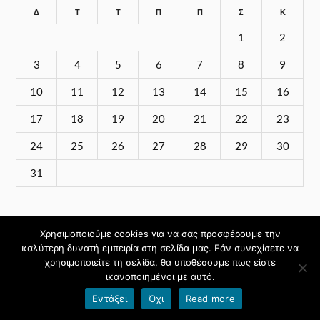
Δ
Τ
Τ
Π
Π
Σ
Κ
1
2
3
4
5
6
7
8
9
10
11
12
13
14
15
16
17
18
19
20
21
22
23
24
25
26
27
28
29
30
31
« Ιούν
Χρησιμοποιούμε cookies για να σας προσφέρουμε την
καλύτερη δυνατή εμπειρία στη σελίδα μας. Εάν συνεχίσετε να
χρησιμοποιείτε τη σελίδα, θα υποθέσουμε πως είστε
ικανοποιημένοι με αυτό.
Εντάξει
Όχι
Read more