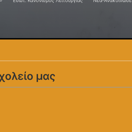
Εσωτ. Κανονισμός Λειτουργίας
Νέα-Ανακοινώσε
χολείο μας