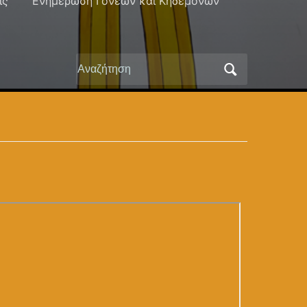
ις
Ενημέρωση Γονέων και Κηδεμόνων
Αναζήτηση
για: