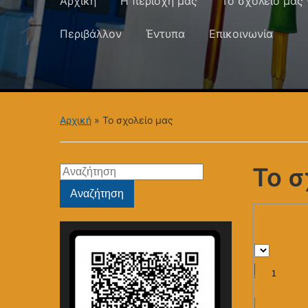
Αρχική
Η περιοχή μας
Το σχολείο μας
Περιβάλλον
Έντυπα
Επικοινωνία
Αρχική
»
Το σχολείο μας
Το σ
Αναζήτηση
για:
Αναζήτηση