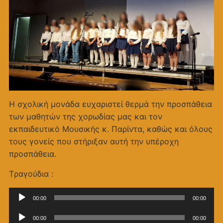
Η σχολική μονάδα ευχαριστεί θερμά την προσπάθεια
των μαθητών της χορωδίας μας και τον
εκπαιδευτικό Μουσικής κ. Παρίντα, καθώς και όλους
τους γονείς που στήριξαν αυτή την υπέροχη
προσπάθεια.
Tραγούδια :
Πρόγραμμα
00:00
00:00
Αναπαραγωγής
Πρόγραμμα
Ήχου
00:00
00:00