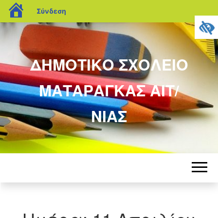
blogs.sch.gr
Σύνδεση
ΔΗΜΟΤΙΚΟ ΣΧΟΛΕΙΟ
ΜΑΤΑΡΑΓΚΑΣ ΑΙΤ/
ΝΙΑΣ