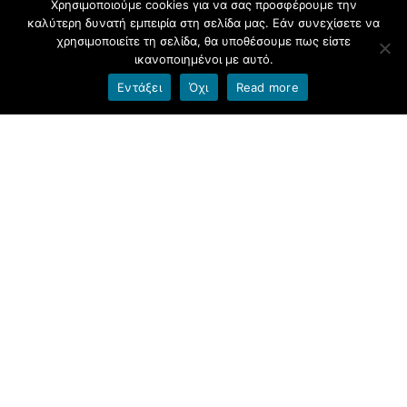
Χρησιμοποιούμε cookies για να σας προσφέρουμε την
καλύτερη δυνατή εμπειρία στη σελίδα μας. Εάν συνεχίσετε να
Φιλοξενείται στο
blogs.sch.gr
|
Θέμα βασισμένο στο
χρησιμοποιείτε τη σελίδα, θα υποθέσουμε πως είστε
Head Blog
ικανοποιημένοι με αυτό.
Εντάξει
Όχι
Read more
Όροι χρήσης blogs.sch.gr
|
Δήλωση προσβασιμότητας