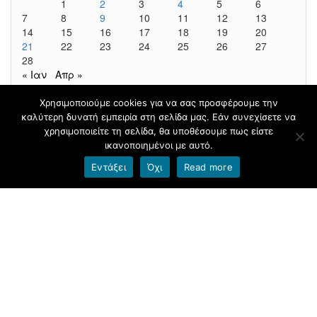
1
2
3
4
5
6
7
8
9
10
11
12
13
14
15
16
17
18
19
20
21
22
23
24
25
26
27
28
« Ιαν
Απρ »
Χρησιμοποιούμε cookies για να σας προσφέρουμε την
καλύτερη δυνατή εμπειρία στη σελίδα μας. Εάν συνεχίσετε να
Φιλοξενείται στο
blogs.sch.gr
|
Θέμα βασισμένο στο
χρησιμοποιείτε τη σελίδα, θα υποθέσουμε πως είστε
Head Blog
ικανοποιημένοι με αυτό.
Εντάξει
Όχι
Read more
Όροι χρήσης blogs.sch.gr
|
Δήλωση προσβασιμότητας