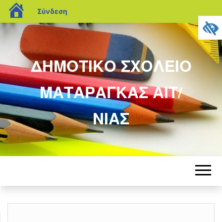
blogs.sch.gr
Σύνδεση
ΔΗΜΟΤΙΚΟ ΣΧΟΛΕΙΟ
ΜΑΤΑΡΑΓΚΑΣ ΑΙΤ/
ΝΙΑΣ