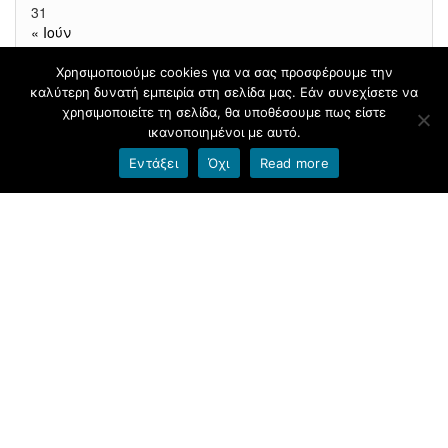
31
« Ιούν
Χρησιμοποιούμε cookies για να σας προσφέρουμε την
καλύτερη δυνατή εμπειρία στη σελίδα μας. Εάν συνεχίσετε να
Φιλοξενείται στο
blogs.sch.gr
|
Θέμα βασισμένο στο
χρησιμοποιείτε τη σελίδα, θα υποθέσουμε πως είστε
Head Blog
ικανοποιημένοι με αυτό.
Εντάξει
Όχι
Read more
Όροι χρήσης blogs.sch.gr
|
Δήλωση προσβασιμότητας