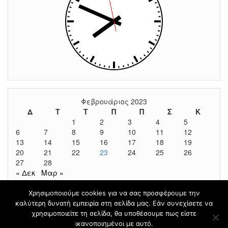
Φεβρουάριος 2023
Δ
Τ
Τ
Π
Π
Σ
Κ
1
2
3
4
5
6
7
8
9
10
11
12
13
14
15
16
17
18
19
20
21
22
23
24
25
26
27
28
« Δεκ
Μαρ »
Χρησιμοποιούμε cookies για να σας προσφέρουμε την
καλύτερη δυνατή εμπειρία στη σελίδα μας. Εάν συνεχίσετε να
Φιλοξενείται στο
blogs.sch.gr
|
Θέμα βασισμένο στο
χρησιμοποιείτε τη σελίδα, θα υποθέσουμε πως είστε
Head Blog
ικανοποιημένοι με αυτό.