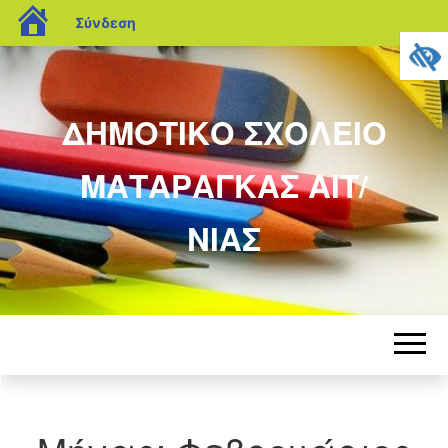
blogs.sch.gr
Σύνδεση
ΔΗΜΟΤΙΚΟ ΣΧΟΛΕΙΟ
ΜΑΤΑΡΑΓΚΑΣ ΑΙΤ/
ΝΙΑΣ