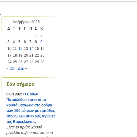
;
Νοέμβριος 2025
Δ
Τ
Τ
Π
Π
Σ
Κ
1
2
3
4
5
6
7
8
9
10
11
12
13
14
15
16
17
18
19
20
21
22
23
24
25
26
27
28
29
30
« Οκτ
Δεκ »
Σαν σήμερα
6/8/1992:
Η Βούλα
Πατουλίδου κατακτά το
χρυσό μετάλλιο στο δρόμο
των 100 μέτρων με εμπόδια,
στους Ολυμπιακούς Αγώνες
της Βαρκελώνης.
Είναι το πρώτο χρυσό
μετάλλιο στίβου που κατακτά