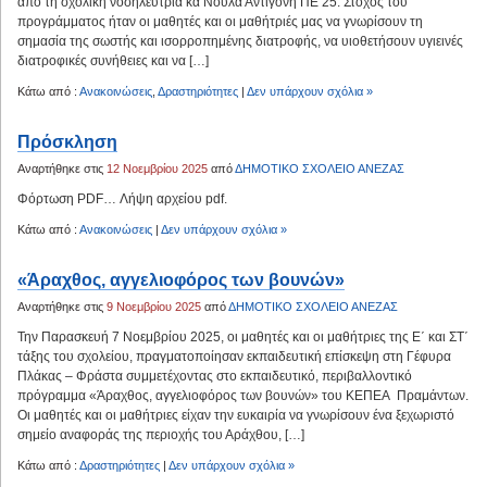
από τη σχολική νοσηλεύτρια κα Νούλα Αντιγόνη ΠΕ 25. Στόχος του
προγράμματος ήταν οι μαθητές και οι μαθήτριές μας να γνωρίσουν τη
σημασία της σωστής και ισορροπημένης διατροφής, να υιοθετήσουν υγιεινές
διατροφικές συνήθειες και να […]
Κάτω από :
Ανακοινώσεις
,
Δραστηριότητες
|
Δεν υπάρχουν σχόλια »
Πρόσκληση
Αναρτήθηκε στις
12 Νοεμβρίου 2025
από
ΔΗΜΟΤΙΚΟ ΣΧΟΛΕΙΟ ΑΝΕΖΑΣ
Φόρτωση PDF… Λήψη αρχείου pdf.
Κάτω από :
Ανακοινώσεις
|
Δεν υπάρχουν σχόλια »
«Άραχθος, αγγελιοφόρος των βουνών»
Αναρτήθηκε στις
9 Νοεμβρίου 2025
από
ΔΗΜΟΤΙΚΟ ΣΧΟΛΕΙΟ ΑΝΕΖΑΣ
Την Παρασκευή 7 Νοεμβρίου 2025, οι μαθητές και οι μαθήτριες της Ε΄ και ΣΤ΄
τάξης του σχολείου, πραγματοποίησαν εκπαιδευτική επίσκεψη στη Γέφυρα
Πλάκας – Φράστα συμμετέχοντας στο εκπαιδευτικό, περιβαλλοντικό
πρόγραμμα «Άραχθος, αγγελιοφόρος των βουνών» του ΚΕΠΕΑ Πραμάντων.
Οι μαθητές και οι μαθήτριες είχαν την ευκαιρία να γνωρίσουν ένα ξεχωριστό
σημείο αναφοράς της περιοχής του Αράχθου, […]
Κάτω από :
Δραστηριότητες
|
Δεν υπάρχουν σχόλια »