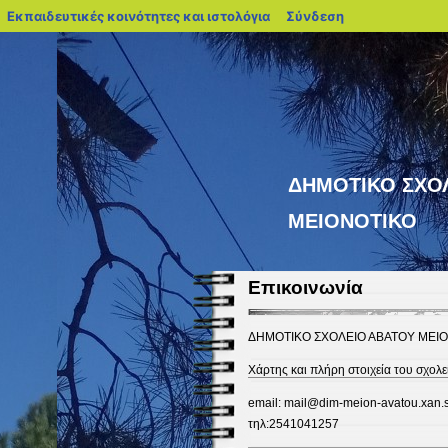
blogs.sch.gr
Εκπαιδευτικές κοινότητες και ιστολόγια
Σύνδεση
ΔΗΜΟΤΙΚΟ ΣΧΟ
ΜΕΙΟΝΟΤΙΚΟ
Επικοινωνία
ΔΗΜΟΤΙΚΟ ΣΧΟΛΕΙΟ ΑΒΑΤΟΥ ΜΕΙ
Χάρτης και πλήρη στοιχεία του σχολε
email: mail@dim-meion-avatou.xan.s
τηλ:2541041257