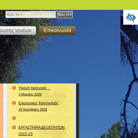
Βρες
Βρες το »
το
έρωσης γονέων
Επικοινωνία
»
Υγιεινή διατροφή…
3 Μαρτίου 2026
Εσωτερικός Κανονισμός
19 Νοεμβρίου 2025
ΕΡΓΑΣΤΗΡΙΑ ΔΕΞΙΟΤΗΤΩΝ
2022-23