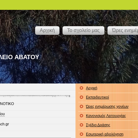
Αρχική
Το σχολείο μας
Ώρες ενημ
ΛΕΙΟ ΑΒΑΤΟΥ
Αρχική
Εκπαιδευτικοί
ΟΝΟΤΙΚΟ
Ώρες ενημέρωσης γονέων
ίου
Κανονισμός Λειτουργίας
ch.gr
Σχέδιο Δράσης
Εσωτερική αξιολόγηση