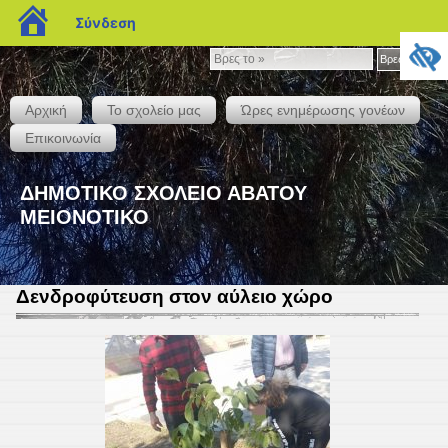
blogs.sch.gr
Σύνδεση
Βρες
Βρες το »
το
»
Αρχική
Το σχολείο μας
Ώρες ενημέρωσης γονέων
Επικοινωνία
ΔΗΜΟΤΙΚΟ ΣΧΟΛΕΙΟ ΑΒΑΤΟΥ
ΜΕΙΟΝΟΤΙΚΟ
Δενδροφύτευση στον αύλειο χώρο