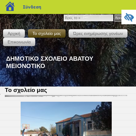
blogs.sch.gr
Σύνδεση
Βρες
Βρες το »
το
»
Αρχική
Το σχολείο μας
Ώρες ενημέρωσης γονέων
Επικοινωνία
ΔΗΜΟΤΙΚΟ ΣΧΟΛΕΙΟ ΑΒΑΤΟΥ
ΜΕΙΟΝΟΤΙΚΟ
Το σχολείο μας
1