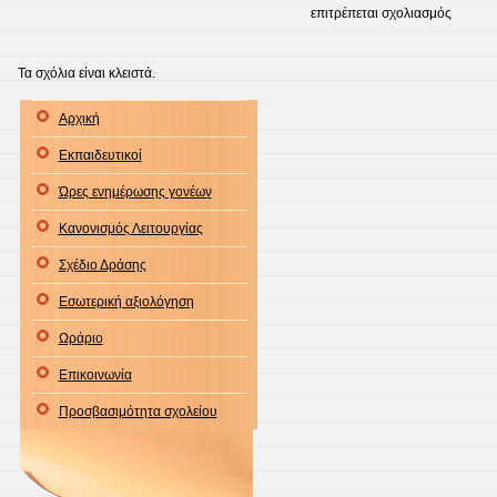
στο
επιτρέπεται σχολιασμός
Το
σχολείο
Τα σχόλια είναι κλειστά.
μας
Αρχική
Εκπαιδευτικοί
Ώρες ενημέρωσης γονέων
Κανονισμός Λειτουργίας
Σχέδιο Δράσης
Εσωτερική αξιολόγηση
Ωράριο
Επικοινωνία
Προσβασιμότητα σχολείου