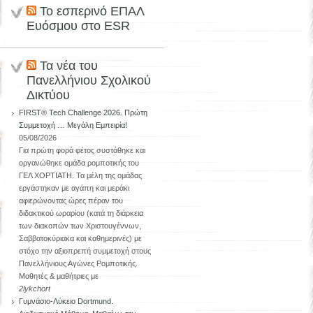
Το εσπερινό ΕΠΑΛ
Ευόσμου στο ESR
Τα νέα του
Πανελλήνιου Σχολικού
Δικτύου
FIRST® Tech Challenge 2026. Πρώτη
Συμμετοχή … Μεγάλη Εμπειρία!
05/08/2026
Για πρώτη φορά φέτος συστάθηκε και
οργανώθηκε ομάδα ρομποτικής του
ΓΕΛ ΧΟΡΤΙΑΤΗ. Τα μέλη της ομάδας
εργάστηκαν με αγάπη και μεράκι
αφιερώνοντας ώρες πέραν του
διδακτικού ωραρίου (κατά τη διάρκεια
των διακοπών των Χριστουγέννων,
Σαββατοκύριακα και καθημερινές) με
στόχο την αξιοπρεπή συμμετοχή στους
Πανελλήνιους Αγώνες Ρομποτικής.
Μαθητές & μαθήτριες με
2lykchort
Γυμνάσιο-Λύκειο Dortmund.