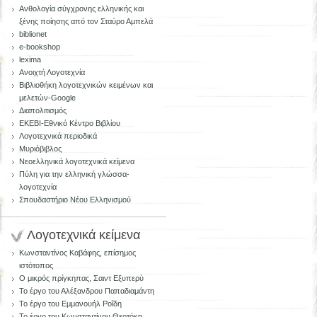
Aνθολογία σύγχρονης ελληνικής και
ξένης ποίησης από τον Σταύρο Αμπελά
biblionet
e-bookshop
lexima
Ανοιχτή Λογοτεχνία
Βιβλιοθήκη λογοτεχνικών κειμένων και
μελετών-Google
Διαπολιτισμός
ΕΚΕΒΙ-Εθνικό Κέντρο Βιβλίου
Λογοτεχνικά περιοδικά
Μυριόβιβλος
Νεοελληνικά λογοτεχνικά κείμενα
Πύλη για την ελληνική γλώσσα-
λογοτεχνία
Σπουδαστήριο Νέου Ελληνισμού
Λογοτεχνικά κείμενα
Κωνσταντίνος Καβάφης, επίσημος
ιστότοπος
Ο μικρός πρίγκηπας, Σαιντ Εξυπερύ
Το έργο του Αλέξανδρου Παπαδιαμάντη
Το έργο του Εμμανουήλ Ροΐδη
Το έργο του Κωνσταντίνου Θεοτόκη