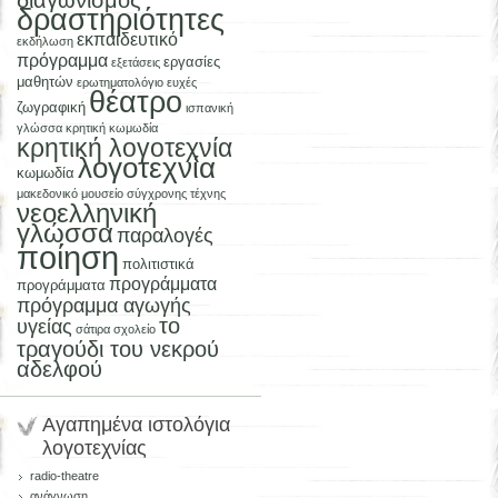
δραστηριότητες
εκπαιδευτικό
εκδήλωση
πρόγραμμα
εργασίες
εξετάσεις
μαθητών
ερωτηματολόγιο
ευχές
θέατρο
ζωγραφική
ισπανική
γλώσσα
κρητική κωμωδία
κρητική λογοτεχνία
λογοτεχνία
κωμωδία
μακεδονικό μουσείο σύγχρονης τέχνης
νεοελληνική
γλώσσα
παραλογές
ποίηση
πολιτιστικά
προγράμματα
προγράμματα
πρόγραμμα αγωγής
το
υγείας
σάτιρα
σχολείο
τραγούδι του νεκρού
αδελφού
Αγαπημένα ιστολόγια
λογοτεχνίας
radio-theatre
ανάγνωση