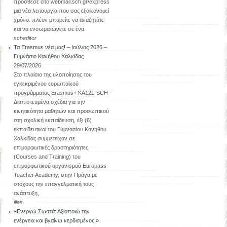
πρόσθεσε στο webmail.sch.gr/express
μια νέα λειτουργία που σας εξοικονομεί
χρόνο: πλέον μπορείτε να αναζητάτε
και να ενσωματώνετε σε ένα
scheditor
Τα Erasmus νέα μας! – Ιούλιος 2026 –
Γυμνάσιο Κανήθου Χαλκίδας
29/07/2026
Στο πλαίσιο της υλοποίησης του
εγκεκριμένου ευρωπαϊκού
προγράμματος Erasmus+ KA121-SCH -
Διαπιστευμένα σχέδια για την
κινητικότητα μαθητών και προσωπικού
στη σχολική εκπαίδευση, έξι (6)
εκπαιδευτικοί του Γυμνασίου Κανήθου
Χαλκίδας συμμετείχαν σε
επιμορφωτικές δραστηριότητες
(Courses and Training) του
επιμορφωτικού οργανισμού Europass
Teacher Academy, στην Πράγα με
στόχους την επαγγελματική τους
ανάπτυξη,
ilias
«Ενεργώ Σωστά: Αξιοποιώ την
ενέργεια και βγαίνω κερδισμένος!»