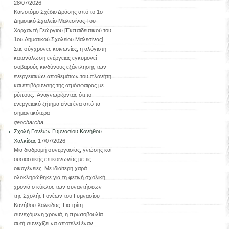
28/07/2026
Καινοτόμο Σχέδιο Δράσης από το 1ο
Δημοτικό Σχολείο Μαλεσίνας Του
Χαρχαντή Γεώργιου [Εκπαιδευτικού του
1ου Δημοτικού Σχολείου Μαλεσίνας]
Στις σύγχρονες κοινωνίες, η αλόγιστη
κατανάλωση ενέργειας εγκυμονεί
σοβαρούς κινδύνους εξάντλησης των
ενεργειακών αποθεμάτων του πλανήτη
και επιβάρυνσης της ατμόσφαιρας με
ρύπους.. Αναγνωρίζοντας ότι το
ενεργειακό ζήτημα είναι ένα από τα
σημαντικότερα
geocharcha
Σχολή Γονέων Γυμνασίου Κανήθου
Χαλκίδας
17/07/2026
Μια διαδρομή συνεργασίας, γνώσης και
ουσιαστικής επικοινωνίας με τις
οικογένειες. Με ιδιαίτερη χαρά
ολοκληρώθηκε για τη φετινή σχολική
χρονιά ο κύκλος των συναντήσεων
της Σχολής Γονέων του Γυμνασίου
Κανήθου Χαλκίδας. Για τρίτη
συνεχόμενη χρονιά, η πρωτοβουλία
αυτή συνεχίζει να αποτελεί έναν