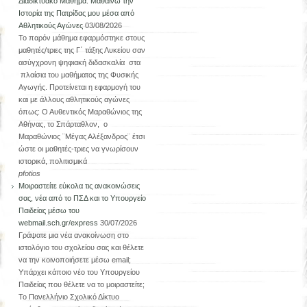
Διαδικτυακό Μάθημα. Μαθαίνω την
Ιστορία της Πατρίδας μου μέσα από
Αθλητικούς Αγώνες
03/08/2026
Το παρόν μάθημα εφαρμόστηκε στους
μαθητές/τριες της Γ΄ τάξης Λυκείου σαν
ασύγχρονη ψηφιακή διδασκαλία στα
πλαίσια του μαθήματος της Φυσικής
Αγωγής. Προτείνεται η εφαρμογή του
και με άλλους αθλητικούς αγώνες
όπως: Ο Αυθεντικός Μαραθώνιος της
Αθήνας, το Σπάρταθλον, ο
Μαραθώνιος ¨Μέγας Αλέξανδρος¨ έτσι
ώστε οι μαθητές-τριες να γνωρίσουν
ιστορικά, πολιτισμικά
pfotios
Μοιραστείτε εύκολα τις ανακοινώσεις
σας, νέα από το ΠΣΔ και το Υπουργείο
Παιδείας μέσω του
webmail.sch.gr/express
30/07/2026
Γράψατε μια νέα ανακοίνωση στο
ιστολόγιο του σχολείου σας και θέλετε
να την κοινοποιήσετε μέσω email;
Υπάρχει κάποιο νέο του Υπουργείου
Παιδείας που θέλετε να το μοιραστείτε;
Το Πανελλήνιο Σχολικό Δίκτυο