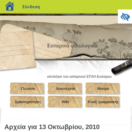
blogs.sch.gr
Σύνδεση
Εσπερινά φιλολογικά
ιστολόγιο του εσπερινού ΕΠΑΛ Ευόσμου
Γλώσσα
Λογοτεχνία
Θέατρο
Δραστηριότητες
Wiki
Κουίζ γραμματικής
Αρχεία για 13 Οκτωβρίου, 2010