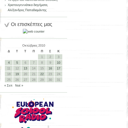
Χριστουγεννιάτικα διηγήματα,
Αλέξανδρος Παπαδιαμάντης
Οι επισκέπτες μας
Οκτώβριος 2010
Δ
Τ
Τ
Π
Π
Σ
Κ
1
2
3
4
5
6
7
8
9
10
11
12
13
14
15
16
17
18
19
20
21
22
23
24
25
26
27
28
29
30
31
« Σεπ
Νοέ »