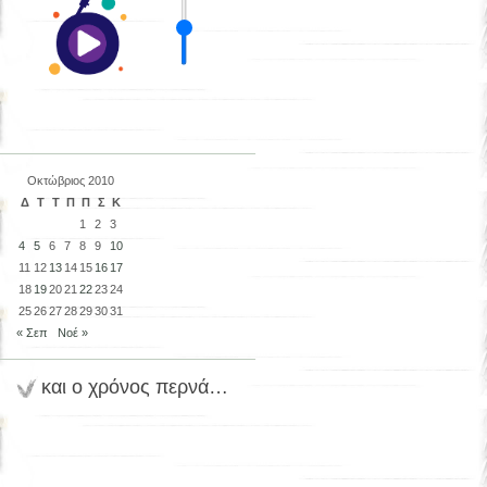
Οκτώβριος 2010
Δ
Τ
Τ
Π
Π
Σ
Κ
1
2
3
4
5
6
7
8
9
10
11
12
13
14
15
16
17
18
19
20
21
22
23
24
25
26
27
28
29
30
31
« Σεπ
Νοέ »
και ο χρόνος περνά…