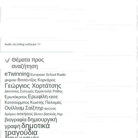
Audio recording software >>
Θέματα προς
αναζήτηση
eTwinning
European School Radio
Βιτσέντζος Κορνάρος
glogster
Γεώργιος Χορτάτσης
Διονύσιος Σολωμός
Εμμανουήλ Ροΐδης
Ερωφίλη
Ερωτόκριτος
ΚΒΘΕ
Κατσούρμπος
Κωστής Παλαμάς
Ουίλλιαμ Σαίξπηρ
αγώνας
ασκήσεις
δρόμου
βίντεο
βασιλιάς Ληρ
δημιουργική
βιογραφία
δημοτικά
γραφή
τραγούδια
διαγωνισμός