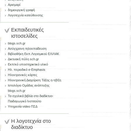
Αρισμαρί
δημιουργική γραφή
Λογοτεχνία κατεύθυνσης
Εκπαιδευτικές
ιστοσελίδες
blogs.sch.gr
Ασύγχρονη τηλεκπαίδευση
Βιβλιοθήκη Εκπ.Λογισμικού ΕΛ/ΛΑΚ
Δικτυακή πύλη sch.gr
Εκπ/κό υποστηρικτικό υλικό
Ηλ. περιοδικό e-Emphasis
Ηλεκτρονικές κάρτες
Ηλεκτρονική Διαχείριση Τάξης η-τ@ξη
Ιστολόγιο Ομάδας ανάπτυξης
blogs.sch.gr
Τα σχολικά βιβλία στο διαδίκτυο-
Παιδαγωγικό Ινστιτούτο
Υπηρεσία video ΠΣΔ
Η λογοτεχνία στο
διαδίκτυο