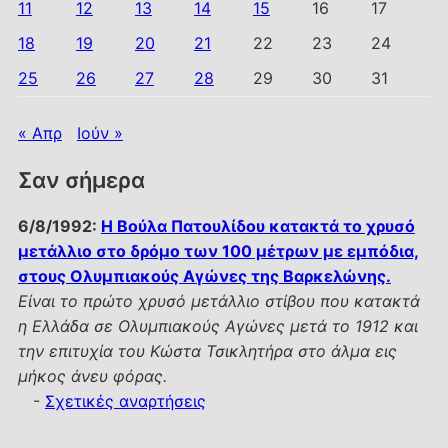
11
12
13
14
15
16
17
18
19
20
21
22
23
24
25
26
27
28
29
30
31
« Απρ
Ιούν »
Σαν σήμερα
6/8/1992:
Η Βούλα Πατουλίδου κατακτά το χρυσό
μετάλλιο στο δρόμο των 100 μέτρων με εμπόδια,
στους Ολυμπιακούς Αγώνες της Βαρκελώνης.
Είναι το πρώτο χρυσό μετάλλιο στίβου που κατακτά
η Ελλάδα σε Ολυμπιακούς Αγώνες μετά το 1912 και
την επιτυχία του Κώστα Τσικλητήρα στο άλμα εις
μήκος άνευ φόρας.
-
Σχετικές αναρτήσεις