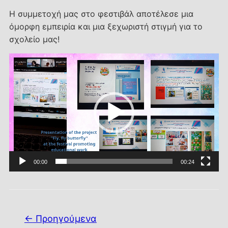
Η συμμετοχή μας στο φεστιβάλ αποτέλεσε μια
όμορφη εμπειρία και μια ξεχωριστή στιγμή για το
σχολείο μας!
Πρόγραμμα
Αναπαραγωγής
Βίντεο
00:00
00:24
Πλοήγηση άρθρων
←
Προηγούμενα