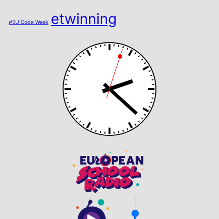
etwinning
#EU Code Week