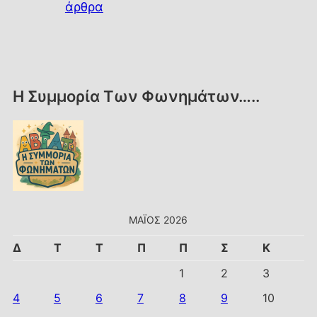
άρθρα
H Συμμορία Των Φωνημάτων…..
ΜΆΙΟΣ 2026
Δ
Τ
Τ
Π
Π
Σ
Κ
1
2
3
4
5
6
7
8
9
10