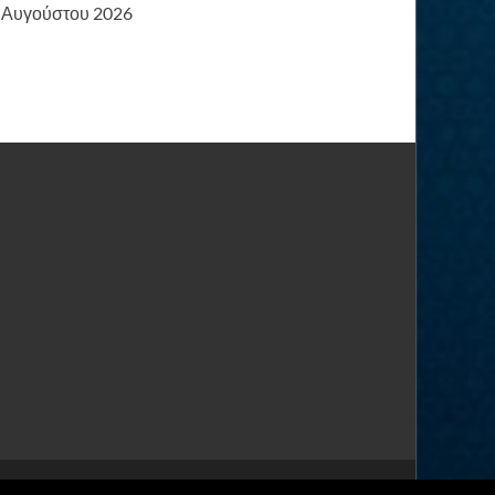
Αυγούστου 2026
Υποστηρίζεται από
blogs.sch.gr
και
HitMag
.