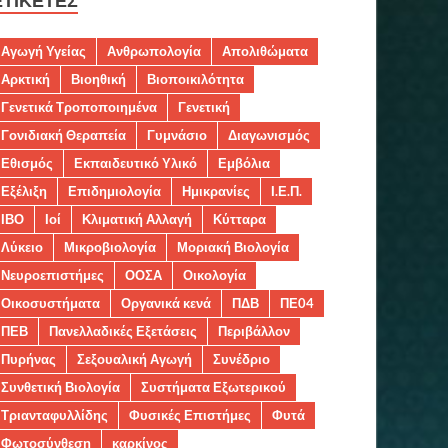
ΕΤΙΚΈΤΕΣ
Αγωγή Υγείας
Ανθρωπολογία
Απολιθώματα
Αρκτική
Βιοηθική
Βιοποικιλότητα
Γενετικά Τροποποιημένα
Γενετική
Γονιδιακή Θεραπεία
Γυμνάσιο
Διαγωνισμός
Εθισμός
Εκπαιδευτικό Υλικό
Εμβόλια
Εξέλιξη
Επιδημιολογία
Ημικρανίες
Ι.Ε.Π.
ΙΒΟ
Ιοί
Κλιματική Αλλαγή
Κύτταρα
Λύκειο
Μικροβιολογία
Μοριακή Βιολογία
Νευροεπιστήμες
ΟΟΣΑ
Οικολογία
Οικοσυστήματα
Οργανικά κενά
ΠΔΒ
ΠΕ04
ΠΕΒ
Πανελλαδικές Εξετάσεις
Περιβάλλον
Πυρήνας
Σεξουαλική Αγωγή
Συνέδριο
Συνθετική Βιολογία
Συστήματα Εξωτερικού
Τριανταφυλλίδης
Φυσικές Επιστήμες
Φυτά
Φωτοσύνθεση
καρκίνος