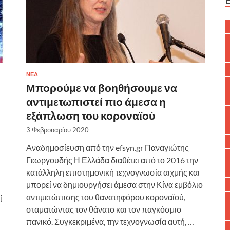
ΝΈΑ
Μπορούμε να βοηθήσουμε να
αντιμετωπιστεί πιο άμεσα η
εξάπλωση του κοροναϊού
3 Φεβρουαρίου 2020
Αναδημοσίευση από την efsyn.gr Παναγιώτης
Γεωργουδής Η Ελλάδα διαθέτει από το 2016 την
κατάλληλη επιστημονική τεχνογνωσία αιχμής και
μπορεί να δημιουργήσει άμεσα στην Κίνα εμβόλιο
αντιμετώπισης του θανατηφόρου κοροναϊού,
ί
σταματώντας τον θάνατο και τον παγκόσμιο
πανικό. Συγκεκριμένα, την τεχνογνωσία αυτή, …