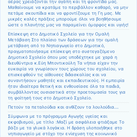
αέρας χρειάζονται την αγάπη και τη φροντίδα μας.
Μαθαίνουμε να κρατάμε το περιβάλλον καθαρό, να μην
πετάμε σκουπίδια και να φροντίζουμε τη Γη μας. Με
μικρές καλές πράξεις μπορούμε όλοι να βοηθήσουμε
ώστε ο πλανήτης μας να παραμείνει όμορφος και υγιής!
Επίσκεψη στο Δημοτικό Σχολείο για την Ομαλή
Μετάβαση Στο πλαίσιο των δράσεων για την ομαλή
μετάβαση από το Νηπιαγωγείο στο Δημοτικό,
πραγματοποιήσαμε επίσκεψη στο συστεγαζόμενο
Δημοτικό Σχολείο όπου μας υποδέχτηκε με χαρά η
διευθύντρια κ.Εύη Μποντικούλη Τα νήπια είχαν την
ευκαιρία να γνωρίσουν τους χώρους του σχολείου, να
επισκεφθούν τις αίθουσες διδασκαλίας και να
συναντήσουν μαθητές και εκπαιδευτικούς. Η εμπειρία
ήταν ιδιαίτερα θετική και ενθουσίασε όλα τα παιδιά,
συμβάλλοντας ουσιαστικά στην προετοιμασία τους για
τη φοίτησή τους στο Δημοτικό Σχολείο.
Πετούν τα πεταλούδια και ανθίζουν τα λουλούδια….
Σύμφωνα με το πρόγραμμα Αγωγής υγείας και
εκφοβισμού, με τίτλο :Μαζί με ασφάλεια φτιάξαμε Το
βάζο με τα γλυκά λογάκια. Η δράση υλοποιήθηκε στο
νηπιαγωγείο με στόχο την ενίσχυση της κοινωνικό