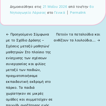
Δημοσιεύθηκε στις
21 Μαΐου 2026
από τον/την
6ο
Νηπιαγωγείο Λάρισας
στο
Γενικά
|
Permalink
← Προηγούμενo
Σύμφωνα
Πετούν τα πεταλούδια και
Πλοήγηση άρθρων
με το Σχέδιο Δράσης –
ανθίζουν τα λουλούδια….
→
Σχέσεις μεταξύ μαθητών/
μαθητριών Στο πλαίσιο της
ενίσχυσης των σχέσεων
συνεργασίας και φιλίας
μεταξύ των παιδιών,
πραγματοποιήσαμε
εκπαιδευτική εκδρομή στο
πάρκο. Τα παιδιά
χωρίστηκαν σε μικρές
ομάδες και συμμετείχαν σε
παιχνίδι αναζήτησης ενός