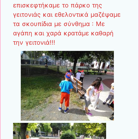
επισκεφτήκαμε το πάρκο της
γειτονιάς και εθελοντικά μαζέψαμε
τα σκουπίδια με σύνθημα : Με
αγάπη και χαρά κρατάμε καθαρή
την γειτονιά!!!