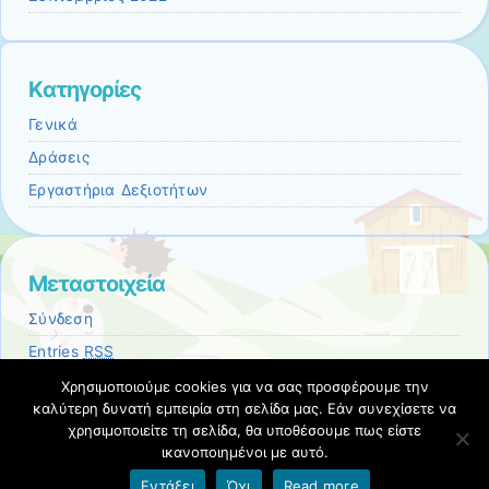
Kατηγορίες
Γενικά
Δράσεις
Εργαστήρια Δεξιοτήτων
Μεταστοιχεία
Σύνδεση
Entries
RSS
Comments
RSS
Χρησιμοποιούμε cookies για να σας προσφέρουμε την
καλύτερη δυνατή εμπειρία στη σελίδα μας. Εάν συνεχίσετε να
Εκπαιδευτικές Κοινότητες & Ιστολόγια ΠΣΔ
χρησιμοποιείτε τη σελίδα, θα υποθέσουμε πως είστε
ικανοποιημένοι με αυτό.
Όροι χρήσης blogs.sch.gr
|
Δήλωση προσβασιμότητας
Εντάξει
Όχι
Read more