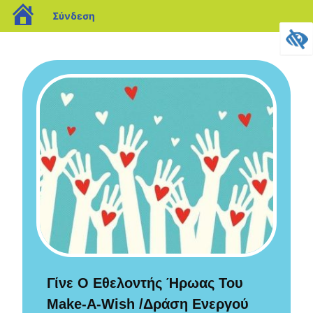
περιεχόμενο
blogs.sch.gr
Σύνδεση
Γίνε Ο Εθελοντής Ήρωας Του
Make-A-Wish /Δράση Ενεργού