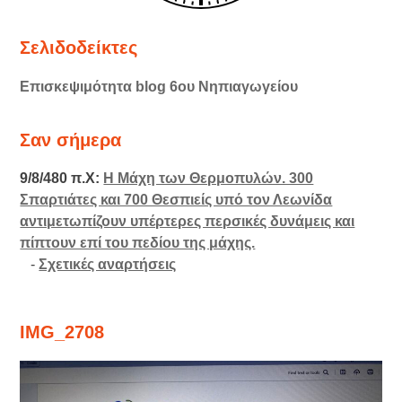
Σελιδοδείκτες
Επισκεψιμότητα blog 6ου Νηπιαγωγείου
Σαν σήμερα
9/8/480 π.Χ:
Η Μάχη των Θερμοπυλών. 300
Σπαρτιάτες και 700 Θεσπιείς υπό τον Λεωνίδα
αντιμετωπίζουν υπέρτερες περσικές δυνάμεις και
πίπτουν επί του πεδίου της μάχης.
-
Σχετικές αναρτήσεις
IMG_2708