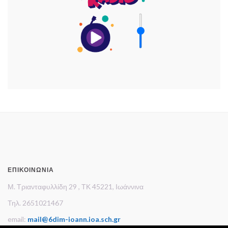
ΕΠΙΚΟΙΝΩΝΊΑ
Μ. Τριανταφυλλίδη 29 , ΤΚ 45221, Ιωάννινα
Τηλ. 2651021467
email:
mail@6dim-ioann.ioa.sch.gr