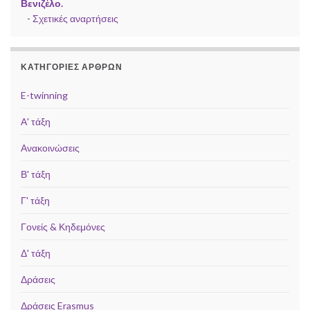
Βενιζέλο.
-
Σχετικές αναρτήσεις
ΚΑΤΗΓΟΡΊΕΣ ΆΡΘΡΩΝ
E-twinning
Α' τάξη
Ανακοινώσεις
Β' τάξη
Γ' τάξη
Γονείς & Κηδεμόνες
Δ' τάξη
Δράσεις
Δράσεις Erasmus