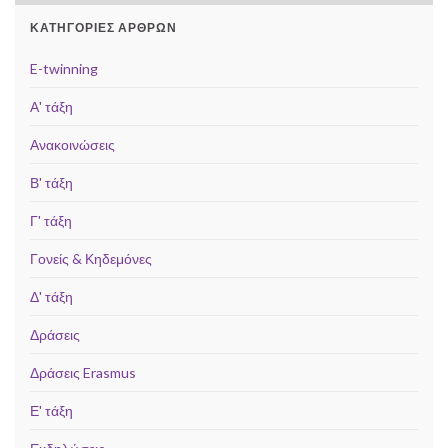
ΚΑΤΗΓΟΡΊΕΣ ΆΡΘΡΩΝ
E-twinning
Α' τάξη
Ανακοινώσεις
Β' τάξη
Γ' τάξη
Γονείς & Κηδεμόνες
Δ' τάξη
Δράσεις
Δράσεις Erasmus
Ε' τάξη