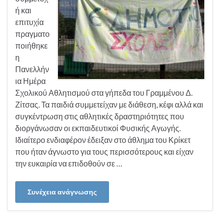
ή και
επιτυχία
πραγματο
ποιήθηκε
η
Πανελλήν
ια Ημέρα
Σχολικού Αθλητισμού στα γήπεδα του Γραμμένου Δ.
Ζίτσας. Τα παιδιά συμμετείχαν με διάθεση, κέφι αλλά και
συγκέντρωση στις αθλητικές δραστηριότητες που
διοργάνωσαν οι εκπαιδευτικοί Φυσικής Αγωγής.
Ιδιαίτερο ενδιαφέρον έδειξαν στο άθλημα του Κρίκετ
που ήταν άγνωστο για τους περισσότερους και είχαν
την ευκαιρία να επιδοθούν σε …
Συνέχεια ανάγνωσης