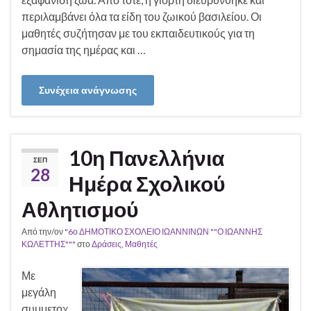
περιλαμβάνει όλα τα είδη του ζωικού βασιλείου. Οι
μαθητές συζήτησαν με του εκπαιδευτικούς για τη
σημασία της ημέρας και …
Συνέχεια ανάγνωσης
10η Πανελλήνια
ΣΕΠ
28
Ημέρα Σχολικού
Αθλητισμού
Από την/ον
"6ο ΔΗΜΟΤΙΚΟ ΣΧΟΛΕΙΟ ΙΩΑΝΝΙΝΩΝ ""Ο ΙΩΑΝΝΗΣ
ΚΩΛΕΤΤΗΣ"""
στο
Δράσεις
,
Μαθητές
Με
μεγάλη
συμμετοχ