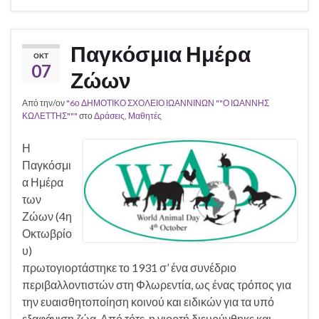
Παγκόσμια Ημέρα
ΟΚΤ
07
Ζώων
Από την/ον
"6ο ΔΗΜΟΤΙΚΟ ΣΧΟΛΕΙΟ ΙΩΑΝΝΙΝΩΝ ""Ο ΙΩΑΝΝΗΣ
ΚΩΛΕΤΤΗΣ"""
στο
Δράσεις
,
Μαθητές
Η
Παγκόσμι
α Ημέρα
των
Ζώων (4η
Οκτωβρίο
υ)
πρωτογιορτάστηκε το 1931 σ’ ένα συνέδριο
περιβαλλοντιστών στη Φλωρεντία, ως ένας τρόπος για
την ευαισθητοποίηση κοινού και ειδικών για τα υπό
εξαφάνιση ζώα. Από τότε, η γιορτή διευρύνθηκε και