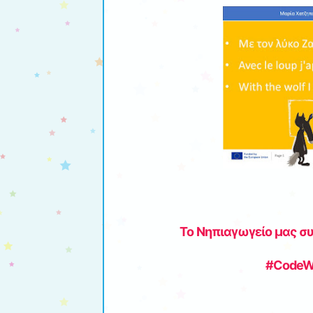
Το Νηπιαγωγείο μας
συ
#CodeWe