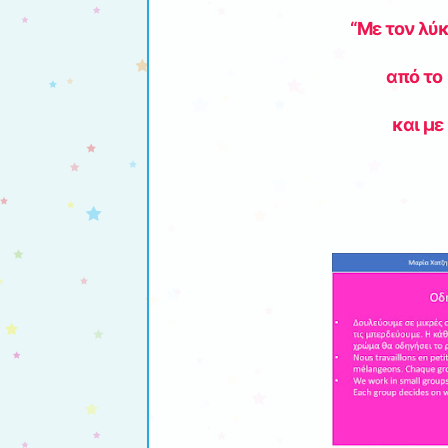
“Με τον λύ
από τ
και με