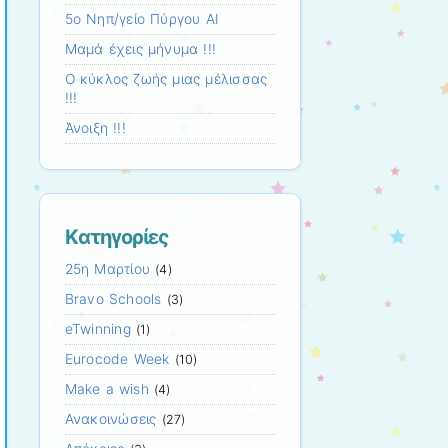
5o Νηπ/γείο Πύργου AI
Μαμά έχεις μήνυμα !!!
Ο κύκλος ζωής μιας μέλισσας
!!!
Άνοιξη !!!
Kατηγορίες
25η Μαρτίου
(4)
Bravo Schools
(3)
eTwinning
(1)
Eurocode Week
(10)
Make a wish
(4)
Ανακοινώσεις
(27)