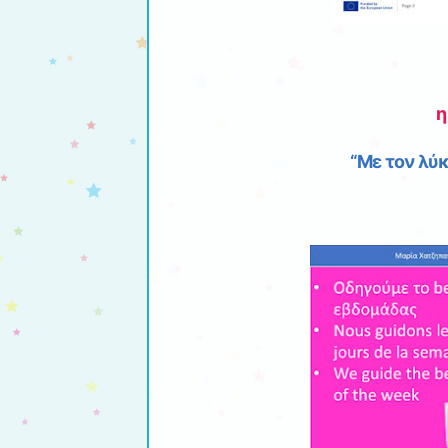
η
“Με τον λύ