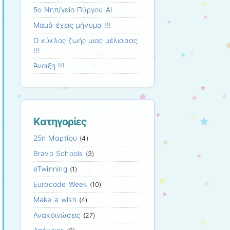
5o Νηπ/γείο Πύργου AI
Μαμά έχεις μήνυμα !!!
Ο κύκλος ζωής μιας μέλισσας
!!!
Άνοιξη !!!
Kατηγορίες
25η Μαρτίου
(4)
Bravo Schools
(3)
eTwinning
(1)
Eurocode Week
(10)
Make a wish
(4)
Ανακοινώσεις
(27)