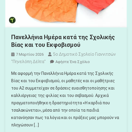
Πανελλήνια Ημέρα κατά της Σχολικής
Βίας και του Εκφοβισμού
5ο Δημοτικό Σχολείο Γιαννιτσών
7 Μαρτίου 2026
"Πηνελόπη Δέλτα"
Για
Αφήστε Ένα Σχόλιο
Το
Με αφορμή την Πανελλήνια Ημέρα κατά της Σχολικής
Πανελλήνια
Βίας και του Εκφοβισμού, οι μαθητές και οι μαθήτριες
Ημέρα
του Α2 συμμετείχαν σε δράσεις ευαισθητοποίησης και
Κατά
καλλιέργειας της φιλίας και του σεβασμού. Αρχικά
Της
Σχολικής
πραγματοποιήθηκε η δραστηριότητα «Η καρδιά που
Βίας
τσαλακώνεται», μέσα από την οποία τα παιδιά
Και
κατανόησαν πως τα λόγια και οι πράξεις μας μπορούν να
Του
πληγώσουν […]
Εκφοβισμού