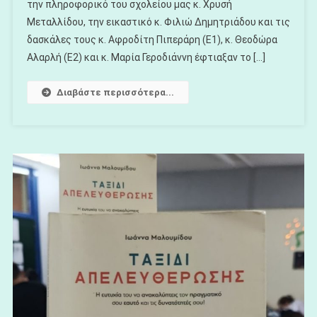
την πληροφορικό του σχολείου μας κ. Χρυσή
Στο
18ο
Μεταλλίδου, την εικαστικό κ. Φιλιώ Δημητριάδου και τις
Μαθητικό
δασκάλες τους κ. Αφροδίτη Πιπεράρη (Ε1), κ. Θεοδώρα
Συνέδριο
Αλαρλή (Ε2) και κ. Μαρία Γεροδιάννη έφτιαξαν το […]
Πληροφορικής
Του
Διαβάστε περισσότερα...
ΝΟΗΣΙΣ