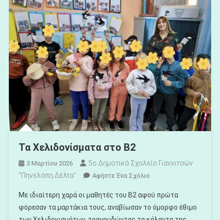
Τα Χελιδονίσματα στο Β2
5ο Δημοτικό Σχολείο Γιαννιτσών
3 Μαρτίου 2026
"Πηνελόπη Δέλτα"
Για
Αφήστε Ένα Σχόλιο
Το
Με ιδιαίτερη χαρά οι μαθητές του Β2 αφού πρώτα
Τα
φόρεσαν τα μαρτάκια τους, αναβίωσαν το όμορφο έθιμο
Χελιδονίσματα
των Χελιδονισμάτων, τραγουδώντας τα κάλαντα της