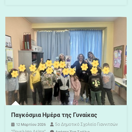
Παγκόσμια Ημέρα της Γυναίκας
5ο Δημοτικό Σχολείο Γιαννιτσών
12 Μαρτίου 2026
"Πηνελόπη Δέλτα"
Για
Αφήστε Ένα Σχόλιο