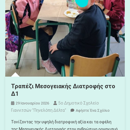
Τραπέζι Μεσογειακής Διατροφής στο
Δ1
5ο Δημοτικό Σχολείο
29 Ιανουαρίου 2026
Γιαννιτσών "Πηνελόπη Δέλτα"
Για
Αφήστε Ένα Σχόλιο
Το
Τονίζοντας την υψηλή διατροφική αξία και τα οφέλη
Τραπέζι
της Μεσογειακής Διατροφής στον ανθρώπινο οργανισμό,