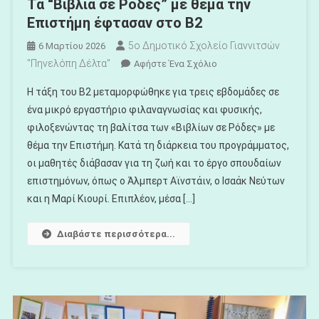
Τα “Βιβλία σε Ρόδες” με θέμα την
Επιστήμη έφτασαν στο Β2
5ο Δημοτικό Σχολείο Γιαννιτσών
6 Μαρτίου 2026
"Πηνελόπη Δέλτα"
Για
Αφήστε Ένα Σχόλιο
Το
Η τάξη του Β2 μεταμορφώθηκε για τρεις εβδομάδες σε
Τα
ένα μικρό εργαστήριο φιλαναγνωσίας και φυσικής,
“Βιβλία
φιλοξενώντας τη βαλίτσα των «Βιβλίων σε Ρόδες» με
Σε
θέμα την Επιστήμη. Κατά τη διάρκεια του προγράμματος,
Ρόδες”
Με
οι μαθητές διάβασαν για τη ζωή και το έργο σπουδαίων
Θέμα
επιστημόνων, όπως ο Άλμπερτ Αϊνστάιν, ο Ισαάκ Νεύτων
Την
και η Μαρί Κιουρί. Επιπλέον, μέσα […]
Επιστήμη
Έφτασαν
Διαβάστε περισσότερα...
Στο
Β2