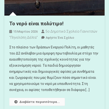
Το νερό είναι πολύτιμο!
5ο Δημοτικό Σχολείο Γιαννιτσών
15 Μαρτίου 2026
"Πηνελόπη Δέλτα"
Για
Αφήστε Ένα Σχόλιο
Το
Στο πλαίσιο των δράσεων Ενεργού Πολίτη, οι μαθητές
Το
του Δ2 ανέλαβαν μια όμορφη πρωτοβουλία με στόχο την
Νερό
ευαισθητοποίηση της σχολικής κοινότητας για την
Είναι
εξοικονόμηση νερού. Τα παιδιά δημιούργησαν
Πολύτιμο!
ενημερωτικές και δημιουργικές αφίσες με συνθήματα
και ζωγραφιές που μας θυμίζουν πόσο σημαντικό είναι
να χρησιμοποιούμε το νερό με υπευθυνότητα. Στη
συνέχεια, οι αφίσες τοποθετήθηκαν σε διάφορα […]
Διαβάστε περισσότερα...