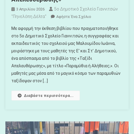
5ο Δημοτικό Σχολείο Γιαννιτσών
3 Απριλίου 2026
"Πηνελόπη Δέλτα"
Για
Αφήστε Ένα Σχόλιο
Το
Με αφορμή την έκθεση βιβλίου που πραγματοποιήθηκε
Παρουσίαση
στο 5ο Δημοτικό Σχολείο Γιαννιτσών, η συγγραφέας και
Βιβλίου
εκπαιδευτικός του σχολειού μας Μαλουμίδου Ιωάννα,
«Ταξίδι
μοιράστηκε με τους μαθητές της Ε’ και Στ’ Δημοτικού,
Απελευθέρωσης»
ένα απόσπασμα από το βιβλίο της «Ταξίδι
Απελευθέρωσης», με τίτλο «Παραμύθια ή Αλήθειες;». Οι
μαθητές μας μέσα από το μαγικό κόσμο των παραμυθιών
ταξίδεψαν στον […]
Διαβάστε περισσότερα...