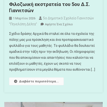
Φιλοζωική εκστρατεία του 5ου Δ.Σ.
Γιαννιτσών
5ο Δημοτικό Σχολείο Γιαννιτσών
1 Μαρτίου 2026
"Πηνελόπη Δέλτα"
Για
Αφήστε Ένα Σχόλιο
Το
Σχέδιο δράσης Αρχικά θα σταλεί σε όλα τα σχολεία της
Φιλοζωική
πόλης μας μια πρόσκληση και ένα προπαρασκευαστικό
Εκστρατεία
φυλλάδιο για τους μαθητές. Το φυλλάδιο θα δουλευτεί
Του
ομαδικά στην τάξη πριν την εκδήλωση. Οι πληροφορίες
5ου
Δ.Σ.
που θα αποκομίσουν και απαντήσεις που καλούνται να
Γιαννιτσών
επιλέξουν οι μαθητές, έχουν ως σκοπό να τους
προβληματίσουν στα μεγάλα θέματα που ευθύνονται […]
Διαβάστε περισσότερα...