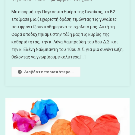
Το
Με αφορμή την Παγκόσμια Ημέρα της Γυναίκας, το Β2
Παγκόσμια
ετοίμασε μια ξεχωριστή δράση τιμώντας τις γυναίκες
Ημέρα
που φροντίζουν καθημερινά το σχολείο μας. Αυτή τη
Της
φορά υποδεχτήκαμε στην τάξη μας τις κυρίες της
Γυναίκας
καθαριότητας, την κ. Λένα Λαμπρούδη του 5ου Δ.Σ. και
την κ. Ελένη Ναλμπάντη του 10ου Δ.Σ. για μια συνέντευξη,
θέλοντας να γνωρίσουμε καλύτερα […]
Διαβάστε περισσότερα...