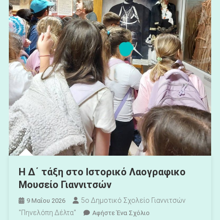
Η Δ΄ τάξη στο Ιστορικό Λαογραφικο
Μουσείο Γιαννιτσών
5ο Δημοτικό Σχολείο Γιαννιτσών
9 Μαΐου 2026
"Πηνελόπη Δέλτα"
Για
Αφήστε Ένα Σχόλιο