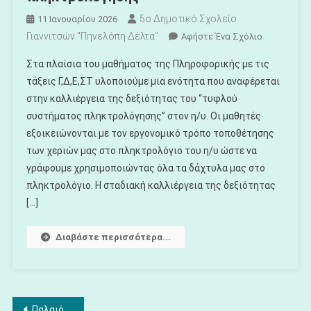
5ο Δημοτικό Σχολείο
11 Ιανουαρίου 2026
Γιαννιτσών "Πηνελόπη Δέλτα"
Για
Αφήστε Ένα Σχόλιο
Το
Στα πλαίσια του μαθήματος της Πληροφορικής με τις
Εκμάθηση
τάξεις Γ,Δ,Ε,ΣΤ υλοποιούμε μια ενότητα που αναφέρεται
Τυφλού
στην καλλιέργεια της δεξιότητας του “τυφλού
Συστήματο
συστήματος πληκτρολόγησης” στον η/υ. Οι μαθητές
Πληκτρολό
εξοικειώνονται με τον εργονομικό τρόπο τοποθέτησης
των χεριών μας στο πληκτρολόγιο του η/υ ώστε να
γράφουμε χρησιμοποιώντας όλα τα δάχτυλα μας στο
πληκτρολόγιο. Η σταδιακή καλλιέργεια της δεξιότητας
[…]
Διαβάστε περισσότερα...
Πλοήγηση
Παλαιότερα άρθρα