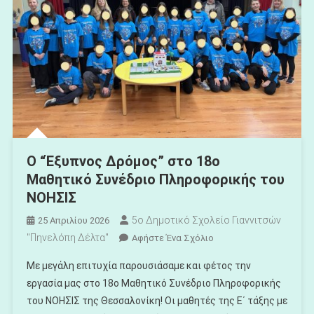
Ο “Έξυπνος Δρόμος” στο 18ο
Μαθητικό Συνέδριο Πληροφορικής του
ΝΟΗΣΙΣ
5ο Δημοτικό Σχολείο Γιαννιτσών
25 Απριλίου 2026
"Πηνελόπη Δέλτα"
Για
Αφήστε Ένα Σχόλιο
Το
Με μεγάλη επιτυχία παρουσιάσαμε και φέτος την
Ο
εργασία μας στο 18ο Μαθητικό Συνέδριο Πληροφορικής
“Έξυπνος
του ΝΟΗΣΙΣ της Θεσσαλονίκη! Οι μαθητές της Ε΄ τάξης με
Δρόμος”