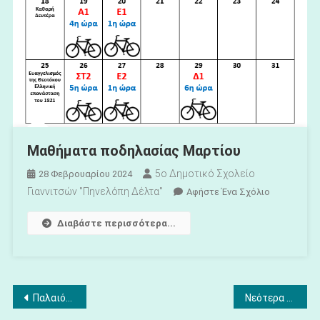
Μαθήματα ποδηλασίας Μαρτίου
5ο Δημοτικό Σχολείο
28 Φεβρουαρίου 2024
Γιαννιτσών "Πηνελόπη Δέλτα"
Για
Αφήστε Ένα Σχόλιο
Το
Διαβάστε περισσότερα...
Μαθήματα
Ποδηλασία
Μαρτίου
Πλοήγηση
Παλαιότερα άρθρα
Νεότερα άρθρα