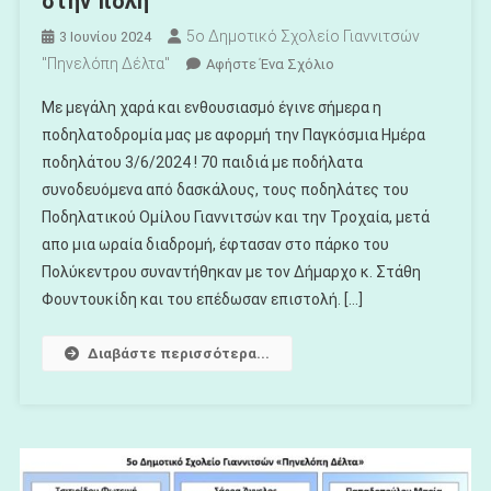
στην πόλη
5ο Δημοτικό Σχολείο Γιαννιτσών
3 Ιουνίου 2024
"Πηνελόπη Δέλτα"
Για
Αφήστε Ένα Σχόλιο
Το
Με μεγάλη χαρά και ενθουσιασμό έγινε σήμερα η
Η
ποδηλατοδρομία μας με αφορμή την Παγκόσμια Ημέρα
Ποδηλατοδρομία
ποδηλάτου 3/6/2024 ! 70 παιδιά με ποδήλατα
Του
συνοδευόμενα από δασκάλους, τους ποδηλάτες του
Σχολείου
Μας
Ποδηλατικού Ομίλου Γιαννιτσών και την Τροχαία, μετά
Στην
απο μια ωραία διαδρομή, έφτασαν στο πάρκο του
Πόλη
Πολύκεντρου συναντήθηκαν με τον Δήμαρχο κ. Στάθη
Φουντουκίδη και του επέδωσαν επιστολή. […]
Διαβάστε περισσότερα...