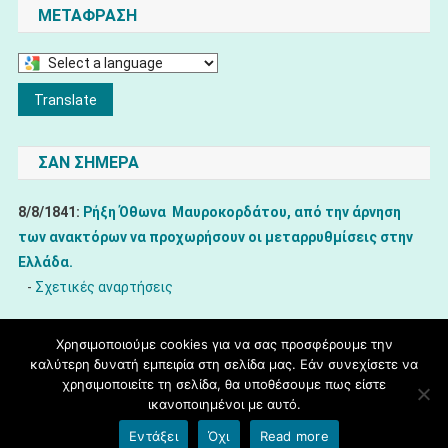
ΜΕΤΆΦΡΑΣΗ
Select
a
Translate
language
to
ΣΑΝ ΣΗΜΕΡΑ
translate
this
8/8/1841:
Ρήξη Όθωνα  Μαυροκορδάτου, από την άρνηση
page
των ανακτόρων να προχωρήσουν οι μεταρρυθμίσεις στην
Ελλάδα.
-
Σχετικές αναρτήσεις
Χρησιμοποιούμε cookies για να σας προσφέρουμε την
καλύτερη δυνατή εμπειρία στη σελίδα μας. Εάν συνεχίσετε να
χρησιμοποιείτε τη σελίδα, θα υποθέσουμε πως είστε
copyright 5ο Δημοτικό Σχολείο Γιαννιτσών "Πηνελόπη Δέλτα"
|
Θέμα
ικανοποιημένοι με αυτό.
εμφάνισης: News Portal
Εντάξει
Όχι
Read more