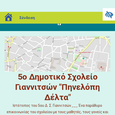
Μεταπηδήστε
blogs.sch.gr
Σάββατο, 08 Αυγούστου, 2026
Σύνδεση
στο
περιεχόμενο
5ο Δημοτικό Σχολείο
Γιαννιτσών "Πηνελόπη
Δέλτα"
Ιστότοπος του 5ου Δ. Σ. Γιαννιτσών.___ Ένα παράθυρο
επικοινωνίας του σχολείου με τους μαθητές, τους γονείς και