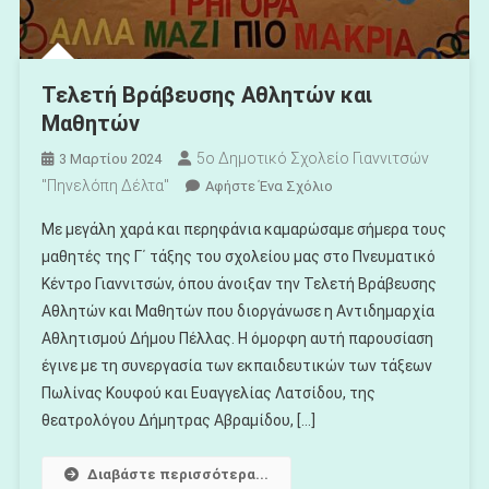
Τελετή Βράβευσης Αθλητών και
Μαθητών
5ο Δημοτικό Σχολείο Γιαννιτσών
3 Μαρτίου 2024
"Πηνελόπη Δέλτα"
Για
Αφήστε Ένα Σχόλιο
Το
Με μεγάλη χαρά και περηφάνια καμαρώσαμε σήμερα τους
Τελετή
μαθητές της Γ΄ τάξης του σχολείου μας στο Πνευματικό
Βράβευσης
Κέντρο Γιαννιτσών, όπου άνοιξαν την Τελετή Βράβευσης
Αθλητών
Αθλητών και Μαθητών που διοργάνωσε η Αντιδημαρχία
Και
Μαθητών
Αθλητισμού Δήμου Πέλλας. Η όμορφη αυτή παρουσίαση
έγινε με τη συνεργασία των εκπαιδευτικών των τάξεων
Πωλίνας Κουφού και Ευαγγελίας Λατσίδου, της
θεατρολόγου Δήμητρας Αβραμίδου, […]
Διαβάστε περισσότερα...