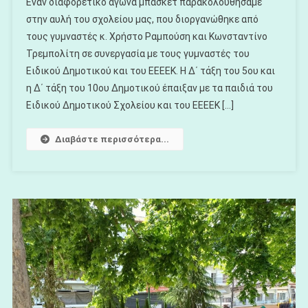
Εναν διαφορετικό αγώνα μπάσκετ παρακολουθήσαμε
Συμπερίληψη
στην αυλή του σχολείου μας, που διοργανώθηκε από
Των
τους γυμναστές κ. Χρήστο Ραμπούση και Κωνσταντίνο
Μαθητών
Τρεμπολίτη σε συνεργασία με τους γυμναστές του
ΑΜΕΑ
Μέσω
Ειδικού Δημοτικού και του ΕΕΕΕΚ. Η Δ΄ τάξη του 5ου και
Του
η Δ΄ τάξη του 10ου Δημοτικού έπαιξαν με τα παιδιά του
Αθλητισμού
Ειδικού Δημοτικού Σχολείου και του ΕΕΕΕΚ […]
Διαβάστε περισσότερα...