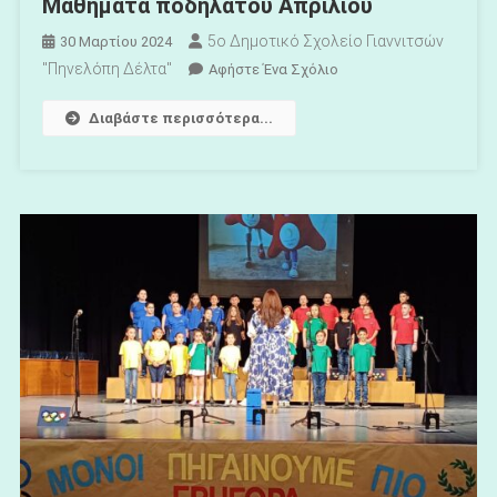
Μαθήματα ποδηλάτου Απριλίου
5ο Δημοτικό Σχολείο Γιαννιτσών
30 Μαρτίου 2024
"Πηνελόπη Δέλτα"
Για
Αφήστε Ένα Σχόλιο
Το
Διαβάστε περισσότερα...
Μαθήματα
Ποδηλάτου
Απριλίου