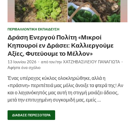
ΠΕΡΙΒΑΛΛΟΝΤΙΚΉ ΕΚΠΑΊΔΕΥΣΗ
Δράση Ενεργού Πολίτη «Μικροί
Κηπουροί εν Δράσει: Καλλιεργούμε
Αξίες, Φυτεύουμε το Μέλλον»
13 Ιουνίου 2026
-
από τον/την
ΧΑΤΖΗΒΑΣΙΛΕΙΟΥ ΠΑΝΑΓΙΩΤΑ
-
Αφήστε ένα σχόλιο
Ένας υπέροχος κύκλος ολοκληρώθηκε, αλλά η
«πράσινη» περιπέτειά μας μόλις άνοιξε τα φτερά της! Αν
και ο λαχανόκηπός μας αυτή τη στιγμή μοιάζει άδειος,
μετά την επιτυχημένη συγκομιδή μας, εμείς …
ΔΙΆΒΑΣΕ ΠΕΡΙΣΣΌΤΕΡΑ