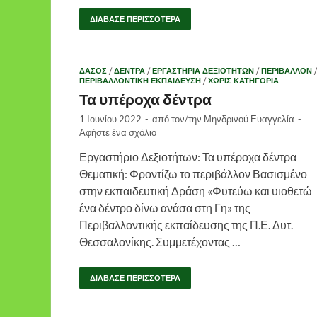
ΔΙΆΒΑΣΕ ΠΕΡΙΣΣΌΤΕΡΑ
ΔΆΣΟΣ
/
ΔΈΝΤΡΑ
/
ΕΡΓΑΣΤΉΡΙΑ ΔΕΞΙΟΤΉΤΩΝ
/
ΠΕΡΙΒΆΛΛΟΝ
/
ΠΕΡΙΒΑΛΛΟΝΤΙΚΉ ΕΚΠΑΊΔΕΥΣΗ
/
ΧΩΡΊΣ ΚΑΤΗΓΟΡΊΑ
Τα υπέροχα δέντρα
1 Ιουνίου 2022
-
από τον/την
Μηνδρινού Ευαγγελία
-
Αφήστε ένα σχόλιο
Εργαστήριο Δεξιοτήτων: Τα υπέροχα δέντρα
Θεματική: Φροντίζω το περιβάλλον Βασισμένο
στην εκπαιδευτική Δράση «Φυτεύω και υιοθετώ
ένα δέντρο δίνω ανάσα στη Γη» της
Περιβαλλοντικής εκπαίδευσης της Π.Ε. Δυτ.
Θεσσαλονίκης. Συμμετέχοντας …
ΔΙΆΒΑΣΕ ΠΕΡΙΣΣΌΤΕΡΑ