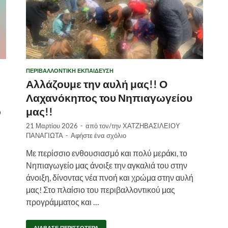
ΠΕΡΙΒΑΛΛΟΝΤΙΚΉ ΕΚΠΑΊΔΕΥΣΗ
Αλλάζουμε την αυλή μας!! Ο
Λαχανόκηπος του Νηπιαγωγείου
ο
μας!!
21 Μαρτίου 2026
-
από τον/την
ΧΑΤΖΗΒΑΣΙΛΕΙΟΥ
ΠΑΝΑΓΙΩΤΑ
-
Αφήστε ένα σχόλιο
Με περίσσιο ενθουσιασμό και πολύ μεράκι, το
Νηπιαγωγείο μας άνοιξε την αγκαλιά του στην
άνοιξη, δίνοντας νέα πνοή και χρώμα στην αυλή
μας! Στο πλαίσιο του περιβαλλοντικού μας
προγράμματος και …