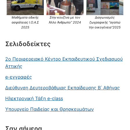
Μαθήματα οδικής
Στην κουζίνα με τον
Διαγωνισμός
ασφάλειας Ι.Ο.Α.Σ
Άλλο Άνθρωπο” 2024
ζωγραφικής “αγαπώ
2025
την οικογένεια”2025
Σελιδοδείκτες
2ο Περιφερειακό Κέντρο Εκπαιδευτικού Σχεδιασμού
Αττικής
e-εγγραφές
Διεύθυνση Δευτεροβάθμιας Εκπαίδευσης Β΄ Αθήνας
Ηλεκτρονική Τάξη e-class
Υπουργείο Παιδείας και Θρησκευμάτων
Σαν σήμερα