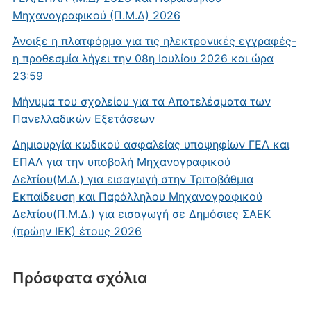
Μηχανογραφικού (Π.Μ.Δ) 2026
Άνοιξε η πλατφόρμα για τις ηλεκτρονικές εγγραφές-
η προθεσμία λήγει την 08η Ιουλίου 2026 και ώρα
23:59
Μήνυμα του σχολείου για τα Αποτελέσματα των
Πανελλαδικών Εξετάσεων
Δημιουργία κωδικού ασφαλείας υποψηφίων ΓΕΛ και
ΕΠΑΛ για την υποβολή Μηχανογραφικού
Δελτίου(Μ.Δ.) για εισαγωγή στην Τριτοβάθμια
Εκπαίδευση και Παράλληλου Μηχανογραφικού
Δελτίου(Π.Μ.Δ.) για εισαγωγή σε Δημόσιες ΣΑΕΚ
(πρώην ΙΕΚ) έτους 2026
Πρόσφατα σχόλια