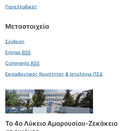
Πανελλαδικές
Μεταστοιχεία
Σύνδεση
Entries
RSS
Comments
RSS
Εκπαιδευτικές Κοινότητες & Ιστολόγια ΠΣΔ
Το 4ο Λύκειο Αμαρουσίου-Ζεκάκειο