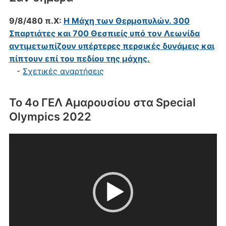
9/8/480 π.Χ:
Η Μάχη των Θερμοπυλών. 300
Σπαρτιάτες και 700 Θεσπιείς υπό τον Λεωνίδα
αντιμετωπίζουν υπέρτερες περσικές δυνάμεις και
πίπτουν επί του πεδίου της μάχης.
-
Σχετικές αναρτήσεις
Το 4ο ΓΕΛ Αμαρουσίου στα Special
Olympics 2022
Πρόγραμμα
Αναπαραγωγής
Βίντεο