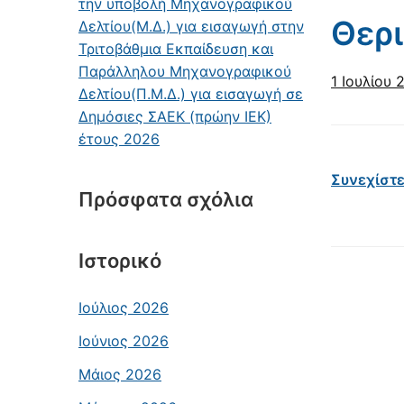
την υποβολή Μηχανογραφικού
Θερ
Δελτίου(Μ.Δ.) για εισαγωγή στην
Τριτοβάθμια Εκπαίδευση και
Παράλληλου Μηχανογραφικού
1 Ιουλίου 
Δελτίου(Π.Μ.Δ.) για εισαγωγή σε
Δημόσιες ΣΑΕΚ (πρώην ΙΕΚ)
έτους 2026
Συνεχίστ
Πρόσφατα σχόλια
Ιστορικό
Ιούλιος 2026
Ιούνιος 2026
Μάιος 2026