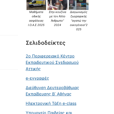
Μαθήματα
Στην κουζίνα
Διαγωνισμός
οδικής
με τον Άλλο
ζωγραφικής
ασφάλειας
Άνθρωπο”
“αγαπώ την
Ι.Ο.Α.Σ 2025
2024
οικογένεια”2
025
Σελιδοδείκτες
2ο Περιφερειακό Κέντρο
Εκπαιδευτικού Σχεδιασμού
Αττικής
e-εγγραφές
Διεύθυνση Δευτεροβάθμιας
Εκπαίδευσης Β΄ Αθήνας
Ηλεκτρονική Τάξη e-class
Υπουργείο Παιδείας και