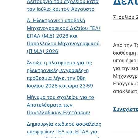
Δελτ
Λειτουργία του σχολείου κατά
τον Ιούλιο και τον Αύγουστο
7 Ιουλίου
Α. Ηλεκτρονική υποβολή
Μηχανογραφικού Δελτίου ΓΕΛ/
ΕΠΑΛ (Μ.Δ) 2026 και
Παράλληλου Μηχανογραφικού
Από την Τρ
(Π.Μ.Δ) 2026
διαθέσιμη
υποψήφιοι
Άνοιξε η πλατφόρμα για τις
για την ε
ηλεκτρονικές εγγραφές-η
Μηχανογρα
προθεσμία λήγει την 08η
Επαγγελματ
Ιουλίου 2026 και ώρα 23:59
αποκλειστ
Μήνυμα του σχολείου για τα
Αποτελέσματα των
Συνεχίστ
Πανελλαδικών Εξετάσεων
Δημιουργία κωδικού ασφαλείας
υποψηφίων ΓΕΛ και ΕΠΑΛ για