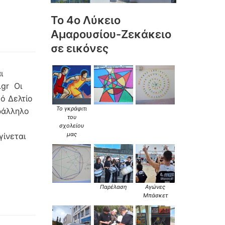
Το 4ο Λύκειο
Αμαρουσίου-Ζεκάκειο
σε εικόνες
ι
.gr Οι
ό Δελτίο
Το γκράφιτι
ράλληλο
του
σχολείου
μας
γίνεται
Παρέλαση
Αγώνες
Μπάσκετ