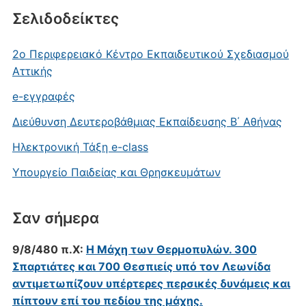
Σελιδοδείκτες
2ο Περιφερειακό Κέντρο Εκπαιδευτικού Σχεδιασμού
Αττικής
e-εγγραφές
Διεύθυνση Δευτεροβάθμιας Εκπαίδευσης Β΄ Αθήνας
Ηλεκτρονική Τάξη e-class
Υπουργείο Παιδείας και Θρησκευμάτων
Σαν σήμερα
9/8/480 π.Χ:
Η Μάχη των Θερμοπυλών. 300
Σπαρτιάτες και 700 Θεσπιείς υπό τον Λεωνίδα
αντιμετωπίζουν υπέρτερες περσικές δυνάμεις και
πίπτουν επί του πεδίου της μάχης.