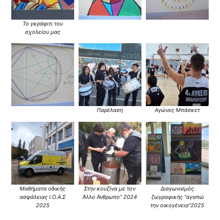
Το γκράφιτι του
σχολείου μας
Παρέλαση
Αγώνες Μπάσκετ
Μαθήματα οδικής
Στην κουζίνα με τον
Διαγωνισμός
ασφάλειας Ι.Ο.Α.Σ
Άλλο Άνθρωπο” 2024
ζωγραφικής “αγαπώ
2025
την οικογένεια”2025