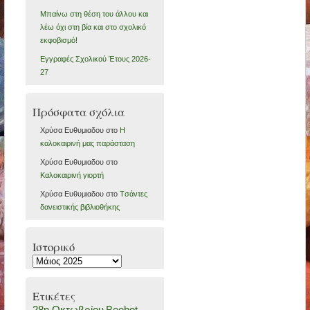
Μπαίνω στη θέση του άλλου και
λέω όχι στη βία και στο σχολικό
εκφοβισμό!
Εγγραφές Σχολικού Έτους 2026-
27
Πρόσφατα σχόλια
Χρύσα Ευθυμιαδου
στο
Η
καλοκαιρινή μας παράσταση
Χρύσα Ευθυμιαδου
στο
Καλοκαιρινή γιορτή
Χρύσα Ευθυμιαδου
στο
Tσάντες
δανειστικής βιβλιοθήκης
Ιστορικό
Ιστορικό
Ετικέτες