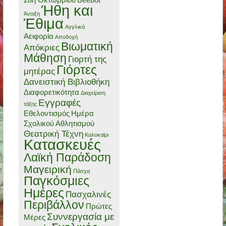
28η Οκτωβρίου
Beebot
Ήθη και
Άνοιξη
Έθιμα
Αγγλικά
Αειφορία
Αποδοχή
Βιωματική
Απόκριες
Μάθηση
Γιορτή της
Γιόρτες
μητέρας
Δανειστική Βιβλιοθήκη
Διαφορετικότητα
Διαχείριση
Εγγραφές
τάξης
Εθελοντισμός
Ημέρα
Σχολικού Αθλητισμού
Θεατρική Τέχνη
Καλοκαίρι
Κατασκευές
Λαϊκή Παράδοση
Μαγειρική
Πάσχα
Παγκόσμιες
Ημέρες
Πασχαλινές
Περιβάλλον
Πρώτες
Συννεργασία με
Μέρες