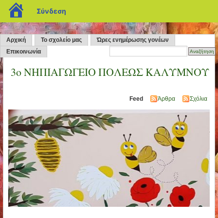
blogs.sch.gr
Σύνδεση
Αρχική
Το σχολείο μας
Ώρες ενημέρωσης γονέων
Επικοινωνία
3o ΝΗΠΙΑΓΩΓΕΙΟ ΠΟΛΕΩΣ ΚΑΛΥΜΝΟΥ
Feed
Άρθρα
Σχόλια