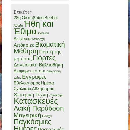
Ετικέτες
28η Οκτωβρίου
Beebot
Ήθη και
Άνοιξη
Έθιμα
Αγγλικά
Αειφορία
Αποδοχή
Βιωματική
Απόκριες
Μάθηση
Γιορτή της
Γιόρτες
μητέρας
Δανειστική Βιβλιοθήκη
Διαφορετικότητα
Διαχείριση
Εγγραφές
τάξης
Εθελοντισμός
Ημέρα
Σχολικού Αθλητισμού
Θεατρική Τέχνη
Καλοκαίρι
Κατασκευές
Λαϊκή Παράδοση
Μαγειρική
Πάσχα
Παγκόσμιες
Ημέρες
Πασχαλινές