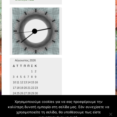
Αύγουστος 2026
Δ
Τ
Τ
Π
Π
Σ
Κ
1
2
3
4
5
6
7
8
9
10
11
12
13
14
15
16
17
18
19
20
21
22
23
24
25
26
27
28
29
30
31
Χρησιμοποιούμε cookies για να σας προσφέρουμε την
« Ιούν
καλύτερη δυνατή εμπειρία στη σελίδα μας. Εάν συνεχίσετε να
χρησιμοποιείτε τη σελίδα, θα υποθέσουμε πως είστε
3o ΝΗΠΙΑΓΩΓΕΙΟ ΠΟΛΕΩΣ
Φιλοξενείται από
Blogs.sch.gr