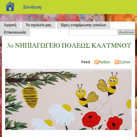
blogs.sch.gr
Σύνδεση
Αρχική
Το σχολείο μας
Ώρες ενημέρωσης γονέων
Επικοινωνία
3o ΝΗΠΙΑΓΩΓΕΙΟ ΠΟΛΕΩΣ ΚΑΛΥΜΝΟΥ
Feed
Άρθρα
Σχόλια