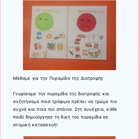
Μάθαμε για την Πυραμίδα της Διατροφής
Γνωρίσαμε την πυραμίδα της διατροφής και
συζητήσαμε ποια τρόφιμα πρέπει να τρώμε πιο
συχνά και ποια πιο σπάνια. Στη συνέχεια, κάθε
παιδί δημιούργησε τη δική του πυραμίδα σε
ατομική κατασκευή!