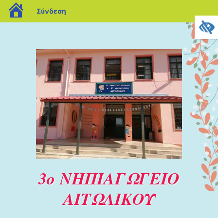
blogs.sch.gr
Σύνδεση
3ο ΝΗΠΙΑΓΩΓΕΙΟ
ΑΙΤΩΛΙΚΟΥ