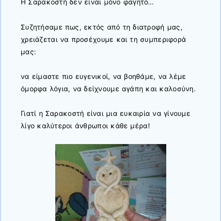
Η Σαρακοστή δεν είναι μόνο φαγητό…
Συζητήσαμε πως, εκτός από τη διατροφή μας,
χρειάζεται να προσέχουμε και τη συμπεριφορά
μας:
να είμαστε πιο ευγενικοί, να βοηθάμε, να λέμε
όμορφα λόγια, να δείχνουμε αγάπη και καλοσύνη.
Γιατί η Σαρακοστή είναι μια ευκαιρία να γίνουμε
λίγο καλύτεροι άνθρωποι κάθε μέρα!