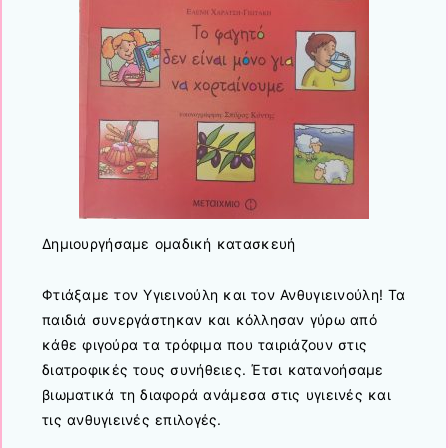
Δημιουργήσαμε ομαδική κατασκευή
Φτιάξαμε τον Υγιεινούλη και τον Ανθυγιεινούλη! Τα
παιδιά συνεργάστηκαν και κόλλησαν γύρω από
κάθε φιγούρα τα τρόφιμα που ταιριάζουν στις
διατροφικές τους συνήθειες. Έτσι κατανοήσαμε
βιωματικά τη διαφορά ανάμεσα στις υγιεινές και
τις ανθυγιεινές επιλογές.