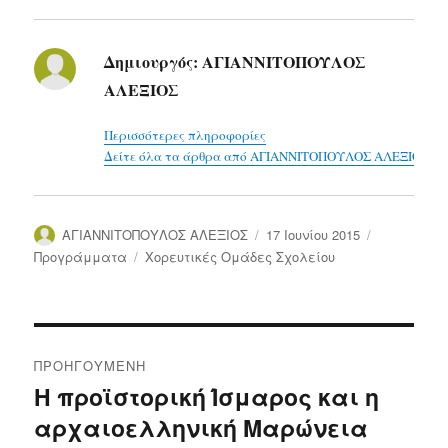
Δημιουργός:
ΑΓΙΑΝΝΙΤΟΠΟΥΛΟΣ
ΑΛΕΞΙΟΣ
Περισσότερες πληροφορίες
Δείτε όλα τα άρθρα από ΑΓΙΑΝΝΙΤΟΠΟΥΛΟΣ ΑΛΕΞΙΟΣ
Συντάκτης
Δημοσιεύτηκε
Κατηγορίε
ΑΓΙΑΝΝΙΤΟΠΟΥΛΟΣ ΑΛΕΞΙΟΣ
17 Ιουνίου 2015
την
Ετικέτες
Προγράμματα
Χορευτικές Ομάδες Σχολείου
Πλοήγηση
ΠΡΟΗΓΟΎΜΕΝΗ
άρθρων
Η προϊστορική Ίσμαρος και η
Προηγούμενο
αρχαιοελληνική Μαρώνεια
άρθρο: