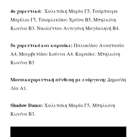
4ο χορευτικό:
Χαλεπάκη Μαρία Γ5, Τσάμπουρα
Μαρίλια Γ5, Τσιομλεκίδου Χρύσα Β5, Μπηλιώνη
Κων/να Β3, Νικολέττου Αντιγόνη Μαγδαληνή Β4.
5ο χορευτικό και καραόκε:
Παλακίδου Αναστασία
Α4, Μουρβετίδου Ιωάννα Α4. Καραόκε: Μπηλιώνη
Κων/να Β3
Μουσικοχορευτική σύνθεση με ενόργανη:
Δημούδη
Λία Α1.
Shadow Dance:
Χαλεπάκη Μαρία Γ5, Μπηλιώνη
Κων/να Β3.