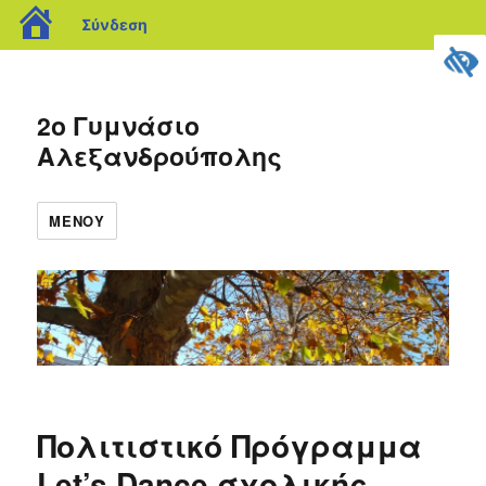
blogs.sch.gr
Σύνδεση
2ο Γυμνάσιο
Αλεξανδρούπολης
ΜΕΝΟΎ
Πολιτιστικό Πρόγραμμα
Let’s Dance σχολικής